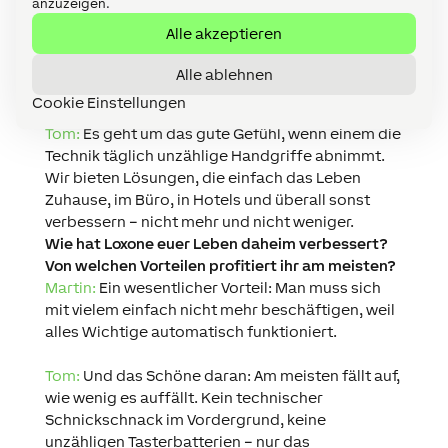
mit Technik besetzt. Unserer Meinung nach geht
anzuzeigen.
es nicht um Firlefanz, sondern um Komfort.
Alle akzeptieren
Brauchen wir wirklich eine Kamera im
Kühlschrank?! Genau hier unterscheiden sich
Alle ablehnen
unsere Produkte.
Cookie Einstellungen
Tom:
Es geht um das gute Gefühl, wenn einem die
Technik täglich unzählige Handgriffe abnimmt.
Wir bieten Lösungen, die einfach das Leben
Zuhause, im Büro, in Hotels und überall sonst
verbessern – nicht mehr und nicht weniger.
Wie hat Loxone euer Leben daheim verbessert?
Von welchen Vorteilen profitiert ihr am meisten?
Martin:
Ein wesentlicher Vorteil: Man muss sich
mit vielem einfach nicht mehr beschäftigen, weil
alles Wichtige automatisch funktioniert.
Tom:
Und das Schöne daran: Am meisten fällt auf,
wie wenig es auffällt. Kein technischer
Schnickschnack im Vordergrund, keine
unzähligen Tasterbatterien – nur das