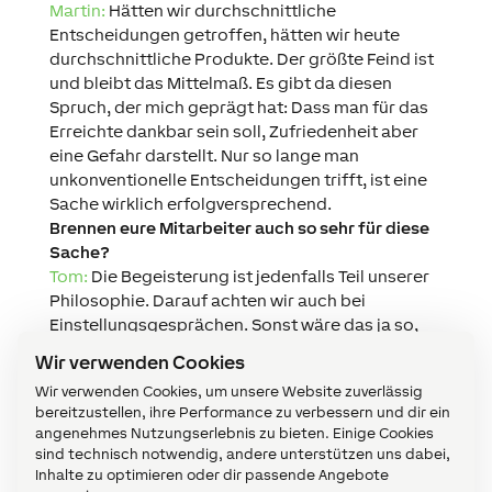
Martin:
Hätten wir durchschnittliche
Entscheidungen getroffen, hätten wir heute
durchschnittliche Produkte. Der größte Feind ist
und bleibt das Mittelmaß. Es gibt da diesen
Spruch, der mich geprägt hat: Dass man für das
Erreichte dankbar sein soll, Zufriedenheit aber
eine Gefahr darstellt. Nur so lange man
unkonventionelle Entscheidungen trifft, ist eine
Sache wirklich erfolgversprechend.
Brennen eure Mitarbeiter auch so sehr für diese
Sache?
Tom:
Die Begeisterung ist jedenfalls Teil unserer
Philosophie. Darauf achten wir auch bei
Einstellungsgesprächen. Sonst wäre das ja so,
als würde man als Metzger einen Vegetarier
Wir verwenden Cookies
hinter die Theke stellen.
Wir verwenden Cookies, um unsere Website zuverlässig
Seit dem Bus-System in deinem Haus, Martin,
bereitzustellen, ihre Performance zu verbessern und dir ein
ist
einige Zeit vergangen. Wie seht ihr den
angenehmes Nutzungserlebnis zu bieten. Einige Cookies
Bereich
Haus- & Gebäudeautomation?
sind technisch notwendig, andere unterstützen uns dabei,
Martin:
Das Thema ist nach wie vor zu stark
Inhalte zu optimieren oder dir passende Angebote