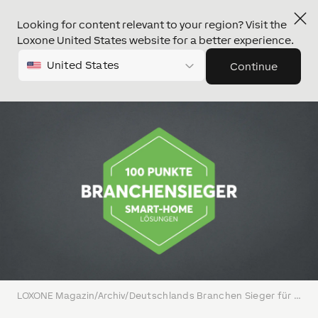
Looking for content relevant to your region? Visit the
Loxone United States website for a better experience.
United States
Continue
LOXONE Magazin
/
Archiv
/
Deutschlands Branchen Sieger für Smart Home Systeme 2023