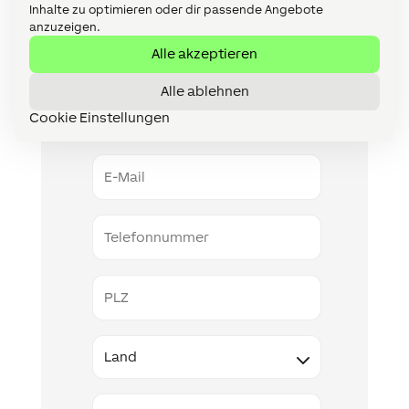
Kostenlose Projektanfrage
Inhalte zu optimieren oder dir passende Angebote
anzuzeigen.
Vorname
Alle akzeptieren
Alle ablehnen
Nachname
Cookie Einstellungen
E-
Mail
Telefonnummer
PLZ
Land
Type