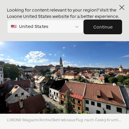
Looking for content relevant to your region? Visit the
Loxone United States website for a better experience.
United States
Continue
LOXONE Magazin
/
Archiv
/
Betriebsausflug nach Český Krumlov