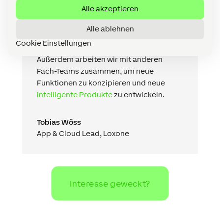
für Abwechslung gesorgt. Mein Team
Alle akzeptieren
und ich entwickeln unsere bestehenden
Produkte und Funktionen stets weiter,
Alle ablehnen
um unseren Anwendern die einfachste
Cookie Einstellungen
und sicherste Lösung bieten zu können.
Außerdem arbeiten wir mit anderen
Fach-Teams zusammen, um neue
Funktionen zu konzipieren und neue
intelligente Produkte
zu entwickeln.
Tobias Wöss
App & Cloud Lead
,
Loxone
Interesse geweckt?