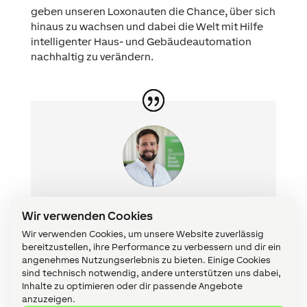
geben unseren Loxonauten die Chance, über sich
hinaus zu wachsen und dabei die Welt mit Hilfe
intelligenter Haus- und Gebäudeautomation
nachhaltig zu verändern.
Bei meinem Einstieg bei Loxone gab es
Wir verwenden Cookies
erst Prototypen vom ersten
Miniserver
,
Wir verwenden Cookies, um unsere Website zuverlässig
aber die Idee und das Konzept hat mich
bereitzustellen, ihre Performance zu verbessern und dir ein
echt begeistert. Dank der Vielzahl an
angenehmes Nutzungserlebnis zu bieten. Einige Cookies
sind technisch notwendig, andere unterstützen uns dabei,
unterstützten Funktionen (Licht, Klima,
Inhalte zu optimieren oder dir passende Angebote
Sicherheit, Energie, …) ist immer wieder
anzuzeigen.