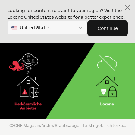
Looking for content relevant to your region? Visit the
Loxone United States website for a better experience.
United States
Continue
LOXONE Magazin
/
Archiv
/
Staubsauger, Türklingel, Lichterkette: AWS Ausfall legt zahlreiche Smart Home Geräte lahm