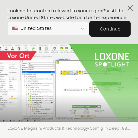
Looking for content relevant to your region? Visit the
Loxone United States website for a better experience.
United States
Continue
LOXONE Magazin
/
Products & Technology
/
Config in Deep: 880kWp Solaranlage mit Spezialfeatures