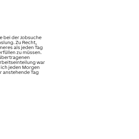
e bei der Jobsuche
hslung. Zu Recht,
meres als jeden Tag
erfüllen zu müssen.
 übertragenen
rbeitseinteilung war
r ich jeden Morgen
er anstehende Tag