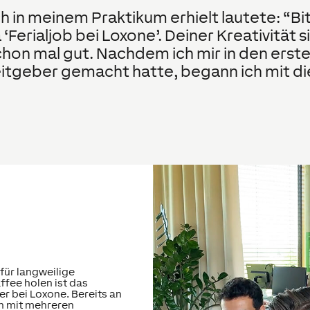
h in meinem Praktikum erhielt lautete: “Bi
Ferialjob bei Loxone’. Deiner Kreativität 
schon mal gut. Nachdem ich mir in den erst
itgeber gemacht hatte, begann ich mit d
für langweilige
fee holen ist das
er bei Loxone. Bereits an
h mit mehreren