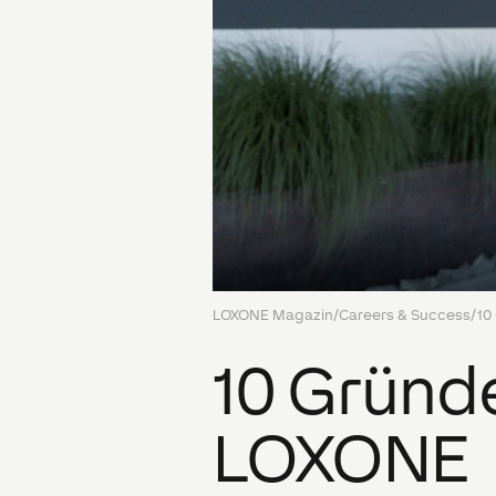
LOXONE Magazin
/
Careers & Success
/
10
10 Gründe
LOXONE