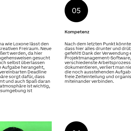
Kompetenz
ma wie Loxone lässt den
Nach dem letzten Punkt könnte
kreativen Freiraum. Neue
dass hier alles drunter und drü
ßert werden, da hier
gefehlt! Dank der Verwendung
angehensweisen gesucht
Projektmanagement-Software, 
uch selbst überlassen
verschiedenste Arbeitsprozesse
e Aufgabe herangeht,
dokumentieren, verliert man ni
 vereinbarten Deadline
die noch ausstehenden Aufgabe
äre sorgt dafür, dass
freie Zeiteinteilung und organi
mmt und auch Spaß daran
miteinander verbinden.
matmosphäre ist wichtig,
itsumgebung ist