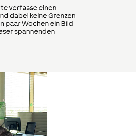
tte verfasse einen
sind dabei keine Grenzen
en paar Wochen ein Bild
ieser spannenden