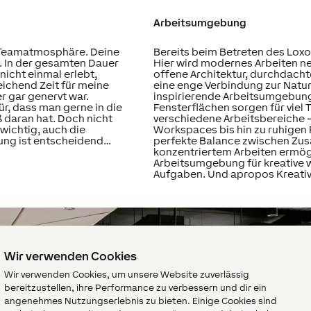
Arbeitsumgebung
e Teamatmosphäre. Deine
Bereits beim Betreten des Lox
t. In der gesamten Dauer
Hier wird modernes Arbeiten neu
nicht einmal erlebt,
offene Architektur, durchdac
eichend Zeit für meine
eine enge Verbindung zur Natur
 gar genervt war.
inspirierende Arbeitsumgebun
r, dass man gerne in die
Fensterflächen sorgen für viel 
 daran hat. Doch nicht
verschiedene Arbeitsbereiche 
wichtig, auch die
Workspaces bis hin zu ruhigen
ung ist entscheidend…
perfekte Balance zwischen Zu
konzentriertem Arbeiten ermög
Arbeitsumgebung für kreative w
Aufgaben. Und apropos Kreativ
Wir verwenden Cookies
Wir verwenden Cookies, um unsere Website zuverlässig
bereitzustellen, ihre Performance zu verbessern und dir ein
angenehmes Nutzungserlebnis zu bieten. Einige Cookies sind