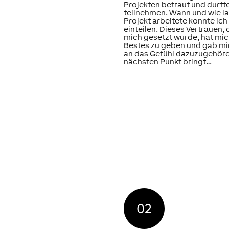
Projekten betraut und durft
teilnehmen. Wann und wie la
Projekt arbeitete konnte ich
einteilen. Dieses Vertrauen, 
mich gesetzt wurde, hat mich
Bestes zu geben und gab mi
an das Gefühl dazuzugehör
nächsten Punkt bringt…