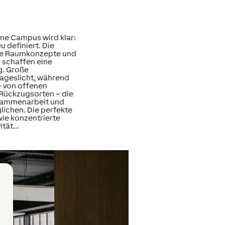
one Campus wird klar:
 definiert. Die
hte Raumkonzepte und
 schaffen eine
g. Große
Tageslicht, während
– von offenen
 Rückzugsorten – die
sammenarbeit und
lichen. Die perfekte
ie konzentrierte
ität…