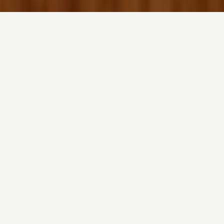
Dein Raum. Perfekt
abgestimmt.
Es läuft einfach.
Licht passt sich an. Räume fühlen sich richtig an.
Energie fließt dorthin, wo sie gebraucht wird.
Alles automatisch.
Ein System.