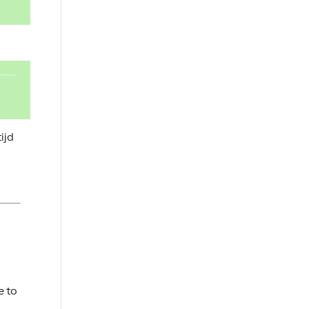
ijd
e to