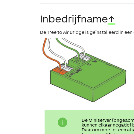
Inbedrijfname
↑
De Tree to Air Bridge is geïnstalleerd in ee
De Miniserver (ongeacht
kunnen elkaar negatief b
Daarom moet er een af