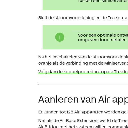
tussen een Miniserver en
Sluit de stroomvoorziening en de Tree datal
Voor een optimale ontva
omgeven door metalen 
Na het inschakelen van de stroomvoorziening
oranje als de verbinding met de Miniserver c
Volg dan de koppelprocedure op de Tree in
Aanleren van Air ap
Er kunnen tot 128 Air-apparaten worden gek
Net als de Air Base Extension, werkt de Tree 
Air Bridge met het systeem willen commun