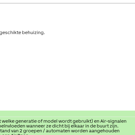
n geschikte behuizing.
 welke generatie of model wordt gebruikt) en Air-signalen
eïnvloeden wanneer ze dicht bij elkaar in de buurt zijn.
stand van 2 groepen / automaten worden aangehouden