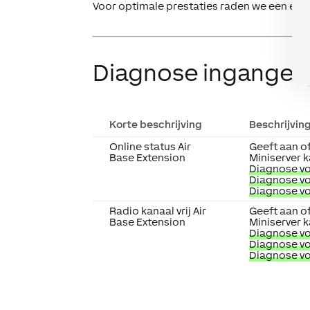
Voor
optimale prestaties
raden we een
eve
Diagnose ingangen
Korte beschrijving
Beschrijvin
Online status Air
Geeft aan o
Base Extension
Miniserver 
Diagnose vo
Diagnose v
Diagnose vo
Radio kanaal vrij Air
Geeft aan o
Base Extension
Miniserver 
Diagnose vo
Diagnose v
Diagnose vo