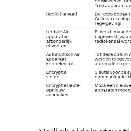
de Miniserver om
Tree apparaat o
Regio (kanaal)
De regio bepaalt
Gelieve rekening
regelgeving!
Update Air
Er wordt maar één
apparaten
bijgewerkt, waar
afzonderlijk
radiokanaal wor
uitvoeren
Automatisch Air
Tot deze datum 
apparaat
werden toegevo
koppelen tot…
automatisch gek
Encryptie
Sleutel voor de s
sleutel
communicatie. He
Encryptiesleutel
Maak een nieuwe 
opnieuw
apparaten moete
aanmaken