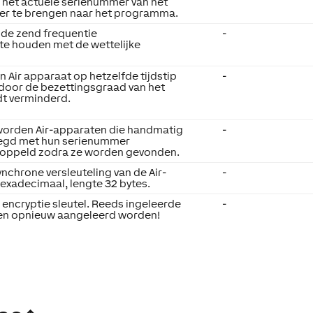
 het actuele serienummer van het
ver te brengen naar het programma.
 de zend frequentie
-
 te houden met de wettelijke
 Air apparaat op hetzelfde tijdstip
-
door de bezettingsgraad van het
dt verminderd.
worden Air-apparaten die handmatig
-
egd met hun serienummer
oppeld zodra ze worden gevonden.
ynchrone versleuteling van de Air-
-
xadecimaal, lengte 32 bytes.
encryptie sleutel. Reeds ingeleerde
-
n opnieuw aangeleerd worden!