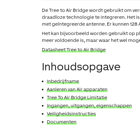
De Tree to Air Bridge wordt gebruikt om ver
draadloze technologie te integreren. Het i
met geïntegreerde antenne. Er kunnen 128 
Het kan bijvoorbeeld worden gebruikt op pl
meer voldoende is, maar waar het wel mogel
Datasheet Tree to Air Bridge
Inhoudsopgave
Inbedrijfname
Aanleren van Air apparaten
Tree To Air Bridge Limitatie
Ingangen, uitgangen, eigenschappen
Veiligheidsinstructies
Documenten