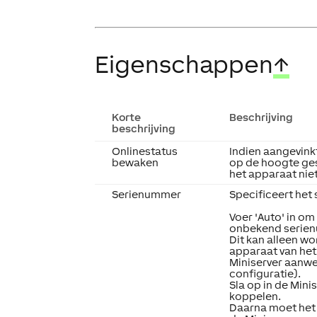
Eigenschappen
↑
Korte
Beschrijving
beschrijving
Onlinestatus
Indien aangevink
bewaken
op de hoogte gest
het apparaat niet
Serienummer
Specificeert het
Voer 'Auto' in o
onbekend serien
Dit kan alleen wo
apparaat van het
Miniserver aanwez
configuratie).
Sla op in de Mini
koppelen.
Daarna moet het