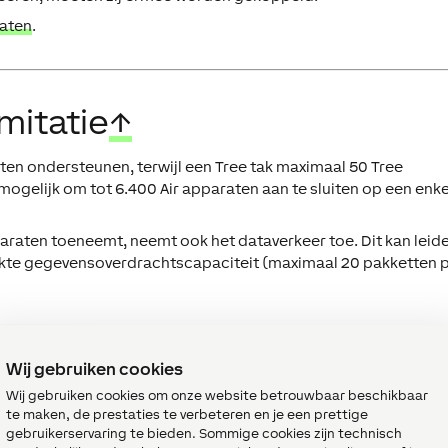
raten
.
imitatie
↑
aten
ondersteunen, terwijl een Tree tak maximaal
50 Tree
 mogelijk om tot
6.400 Air apparaten
aan te sluiten op een enk
raten toeneemt, neemt ook het dataverkeer toe. Dit kan leid
kte gegevensoverdrachtscapaciteit (maximaal 20 pakketten 
aten.
Wij gebruiken cookies
Air-apparaten.
Wij gebruiken cookies om onze website betrouwbaar beschikbaar
er dataverkeer, wat kan leiden tot
vertraging
, vooral in scena
te maken, de prestaties te verbeteren en je een prettige
gebruikerservaring te bieden. Sommige cookies zijn technisch