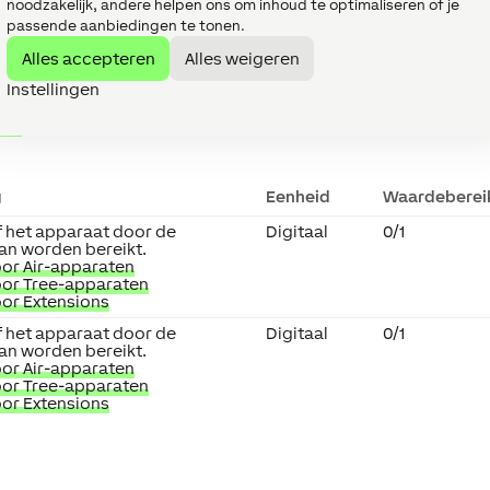
noodzakelijk, andere helpen ons om inhoud te optimaliseren of je
nwichtige verdeling
van apparaten aan.
passende aanbiedingen te tonen.
Alles accepteren
Alles weigeren
Instellingen
↑
g
Eenheid
Waardeberei
f het apparaat door de
Digitaal
0/1
kan worden bereikt.
or Air-apparaten
oor Tree-apparaten
or Extensions
f het apparaat door de
Digitaal
0/1
kan worden bereikt.
or Air-apparaten
oor Tree-apparaten
or Extensions