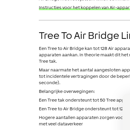
Instructies voor het koppelen van Air-appa
Tree To Air Bridge L
Een Tree to Air Bridge kan tot
128 Air appar
apparaten
aankan. In theorie maakt dit het
Tree tak.
Maar naarmate het aantal aangesloten appa
tot incidentele vertragingen door de
beper
seconde)
.
Belangrijke overwegingen:
Een
Tree tak
ondersteunt tot
50 Tree appar
Een
Tree to Air Bridge
ondersteunt tot
128 
Hogere aantallen apparaten zorgen voor me
met veel dataverkeer