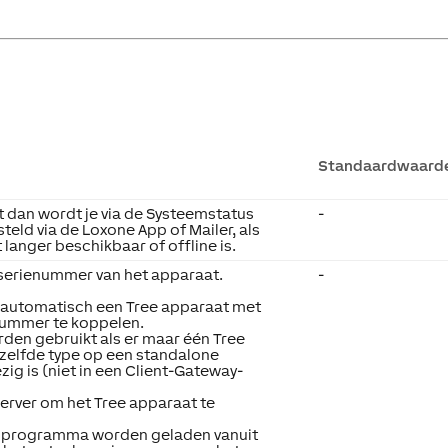
Standaardwaard
t dan wordt je via de Systeemstatus
-
eld via de Loxone App of Mailer, als
 langer beschikbaar of offline is.
 serienummer van het apparaat.
-
m automatisch een Tree apparaat met
ummer te koppelen.
rden gebruikt als er maar één Tree
zelfde type op een standalone
ig is (niet in een Client-Gateway-
server om het Tree apparaat te
 programma worden geladen vanuit