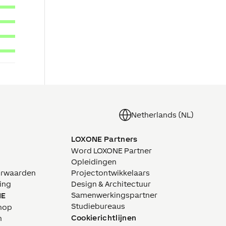
Netherlands (NL)
LOXONE Partners
Word LOXONE Partner
Opleidingen
orwaarden
Projectontwikkelaars
ing
Design & Architectuur
Samenwerkingspartner
NE
Studiebureaus
hop
Cookierichtlijnen
n