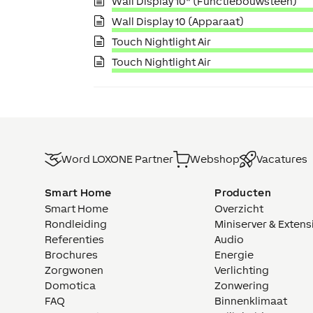
Wall Display 10" (Functiebouwsteen)
Wall Display 10 (Apparaat)
Touch Nightlight Air
Touch Nightlight Air
Word LOXONE Partner
Webshop
Vacatures
Smart Home
Producten
Smart Home
Overzicht
Rondleiding
Miniserver & Extens
Referenties
Audio
Brochures
Energie
Zorgwonen
Verlichting
Domotica
Zonwering
FAQ
Binnenklimaat