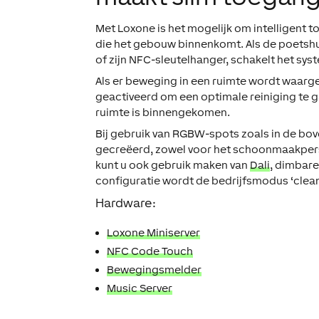
Met Loxone is het mogelijk om intelligent 
die het gebouw binnenkomt. Als de poetsh
of zijn NFC-sleutelhanger, schakelt het sy
Als er beweging in een ruimte wordt waarg
geactiveerd om een optimale reiniging te g
ruimte is binnengekomen.
Bij gebruik van RGBW-spots zoals in de bov
gecreëerd, zowel voor het schoonmaakperso
kunt u ook gebruik maken van
Dali
, dimbare
configuratie wordt de bedrijfsmodus ‘clean
Hardware:
Loxone Miniserver
NFC Code Touch
Bewegingsmelder
Music Server