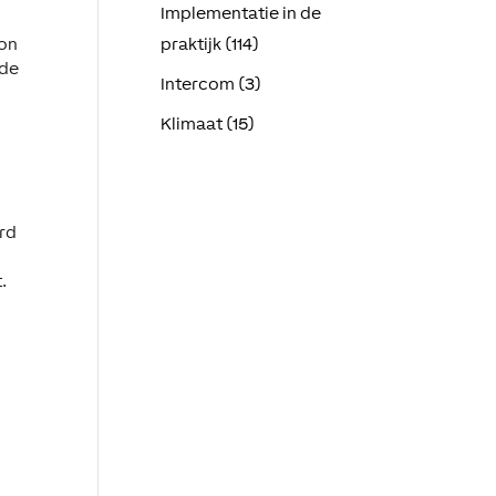
Implementatie in de
oon
praktijk (114)
ode
Intercom (3)
Klimaat (15)
ard
.