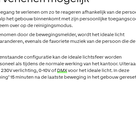
toegang te verlenen om zo te reageren afhankelijk van de pers
ulp het gebouw binnenkomt met zijn persoonlijke toegangsc
steem over op de reinigingsmodus.
enomen door de bewegingsmelder, wordt het ideale licht
aranderen, evenals de favoriete muziek van de persoon die de
enstaande configuratie kan de ideale lichtsfeer worden
neel als tijdens de normale werking van het kantoor. Uitera
 230V verlichting, 0-10V of
DMX
voor het ideale licht. In deze
ing’ 15 minuten na de laatste beweging in het gebouw gereset