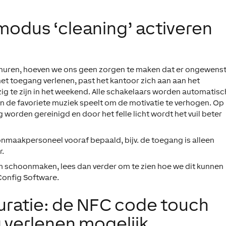
smodus ‘cleaning’ activeren
huren, hoeven we ons geen zorgen te maken dat er ongewens
het toegang verlenen, past het kantoor zich aan aan het
zig te zijn in het weekend. Alle schakelaars worden automatisc
en de favoriete muziek speelt om de motivatie te verhogen. Op
worden gereinigd en door het felle licht wordt het vuil beter
maakpersoneel vooraf bepaald, bijv. de toegang is alleen
r.
im schoonmaken, lees dan verder om te zien hoe we dit kunnen
onfig Software.
uratie: de NFC code touch
 verlenen mogelijk