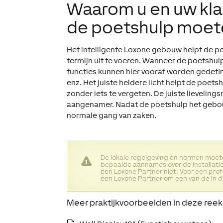
Waarom u en uw kla
de poetshulp moe
Het intelligente Loxone gebouw helpt de po
termijn uit te voeren. Wanneer de poetshu
functies kunnen hier vooraf worden gedefi
enz. Het juiste heldere licht helpt de poets
zonder iets te vergeten. De juiste lievelin
aangenamer. Nadat de poetshulp het gebouw
normale gang van zaken.
De lokale regelgeving en normen moe
bepaalde aannames over de installatie
een Loxone Partner niet. Voor een pro
een Loxone Partner om een van de in d
Meer praktijkvoorbeelden in deze reek