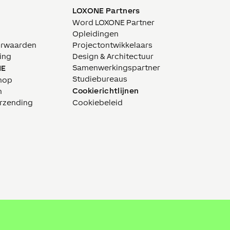
LOXONE Partners
Word LOXONE Partner
Opleidingen
orwaarden
Projectontwikkelaars
ing
Design & Architectuur
Samenwerkingspartner
NE
Studiebureaus
hop
Cookierichtlijnen
n
erzending
Cookiebeleid