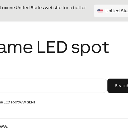
e Loxone United States website for a better
United Sta
name LED spot
me LED spot WW GEN1
 WW.