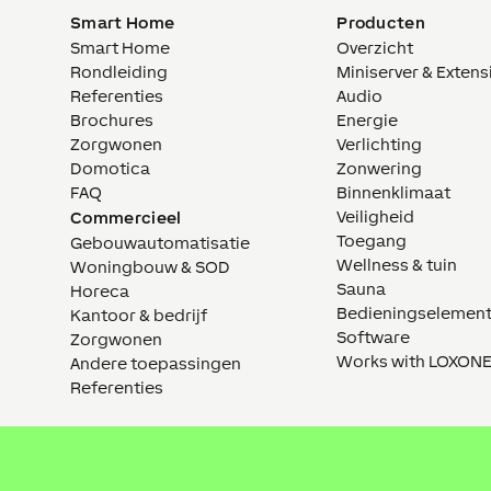
Smart Home
Producten
Smart Home
Overzicht
Rondleiding
Miniserver & Extens
Referenties
Audio
Brochures
Energie
Zorgwonen
Verlichting
Domotica
Zonwering
FAQ
Binnenklimaat
Veiligheid
Commercieel
Toegang
Gebouwautomatisatie
Wellness & tuin
Woningbouw & SOD
Sauna
Horeca
Bedieningselemen
Kantoor & bedrijf
Software
Zorgwonen
Works with LOXON
Andere toepassingen
Referenties