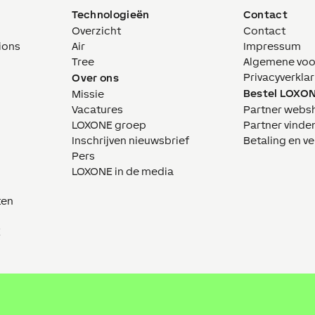
Technologieën
Contact
Overzicht
Contact
ions
Air
Impressum
Tree
Algemene vo
Privacyverklar
Over ons
Bestel LOXO
Missie
Vacatures
Partner webs
LOXONE groep
Partner vinde
Inschrijven nieuwsbrief
Betaling en v
Pers
LOXONE in de media
ten
E