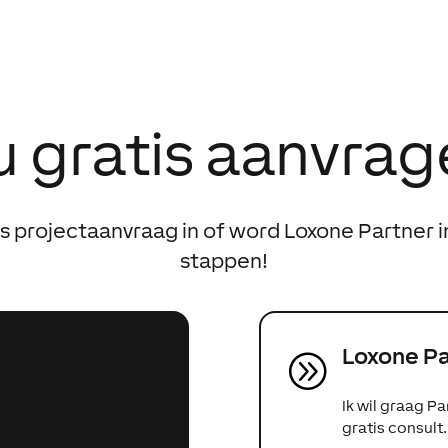
 gratis aanvra
is projectaanvraag in of word Loxone Partner i
stappen!
Loxone P
A
 voeren en zou graag
Ik wil graag P
gratis consult.