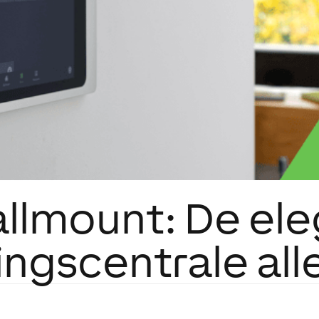
llmount: De el
ngscentrale alle