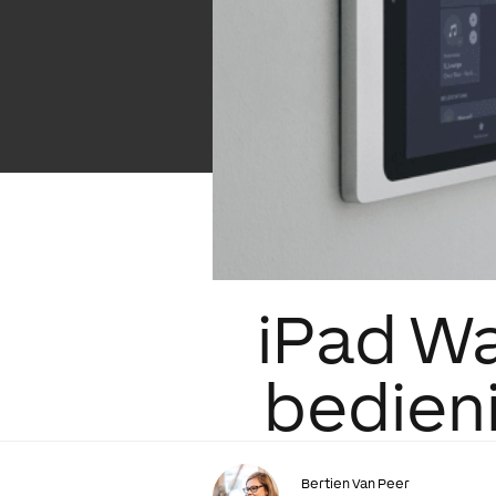
iPad Wa
bedieni
Bertien Van Peer