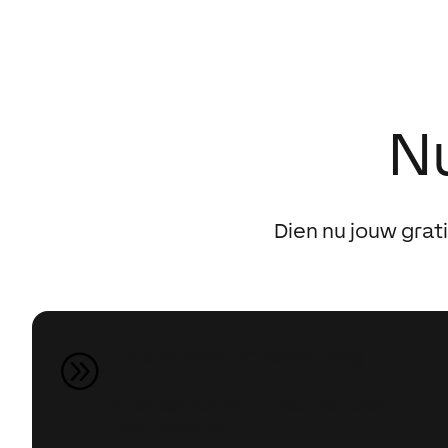
Nu
Dien nu jouw grat
Gratis projectaanvraag
A
Ik ben van plan mijn project met Loxone uit te
meer info willen.