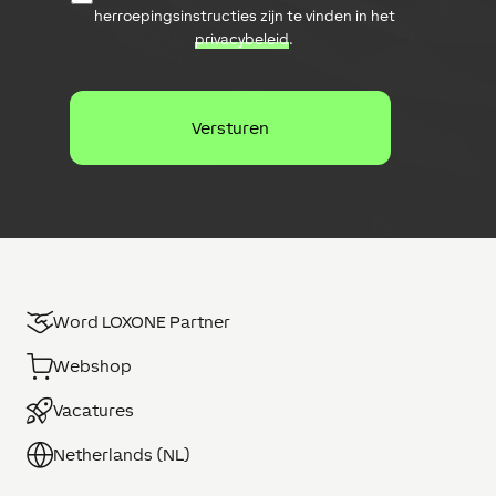
a
a
herroepingsinstructies zijn te vinden in het
b
d
privacybeleid
.
e
r
s
e
c
s
h
e
r
m
i
n
g
Word LOXONE Partner
Webshop
Vacatures
Netherlands (NL)