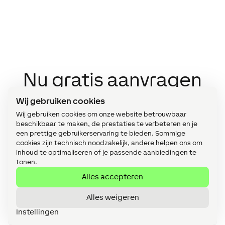
Nu gratis aanvragen
Wij gebruiken cookies
Dien nu jouw gratis projectaanvraag
Wij gebruiken cookies om onze website betrouwbaar
beschikbaar te maken, de prestaties te verbeteren en je
in of word Loxone Partner in slechts
een prettige gebruikerservaring te bieden. Sommige
een paar stappen!
cookies zijn technisch noodzakelijk, andere helpen ons om
inhoud te optimaliseren of je passende aanbiedingen te
tonen.
Alles accepteren
Gratis projectaanvraag
A
Alles weigeren
Instellingen
Ik ben van plan mijn project met
Loxone uit te voeren en zou graag