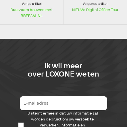
Vorige artikel
Volgende artikel
Duurzaam bouwen met
NIEUW: Digital Office Tour
BREEAM-NL
Ik wil meer
over
LOXONE
weten
E
-
m
D
U stemt ermee in dat uw informatie zal
a
a
i
worden gebruikt om uw verzoek te
t
l
verwerken. Informatie en