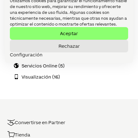
Utilizamos cookies para garantizar el funcionamiento fiable
de nuestro sitio web, mejorar su rendimiento y ofrecerte
Loxone Air (42)
una experiencia de uso fluida. Algunas cookies son
técnicamente necesarias, mientras que otras nos ayudan a
Loxone Config (42)
optimizar el contenido o mostrarte ofertas relevantes.
Loxone Tree (35)
Aceptar
Mantenimiento y diagnóstico (13)
Rechazar
Configuración
Miniserver (14)
Servicios Online (5)
Visualización (16)
Convertirse en Partner
Tienda