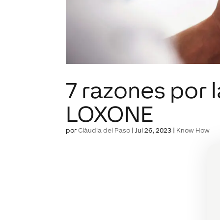
7 razones por l
LOXONE
por
Clàudia del Paso
|
Jul 26, 2023
|
Know How