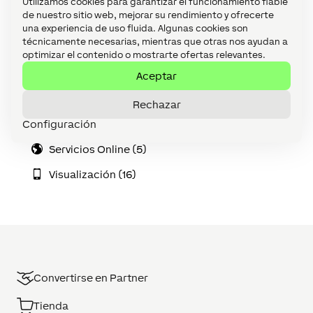
Utilizamos cookies para garantizar el funcionamiento fiable
de nuestro sitio web, mejorar su rendimiento y ofrecerte
Loxone Air (42)
una experiencia de uso fluida. Algunas cookies son
técnicamente necesarias, mientras que otras nos ayudan a
Loxone Config (42)
optimizar el contenido o mostrarte ofertas relevantes.
Loxone Tree (35)
Aceptar
Mantenimiento y diagnóstico (13)
Rechazar
Configuración
Miniserver (14)
Servicios Online (5)
Visualización (16)
Convertirse en Partner
Tienda