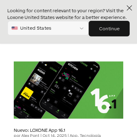
Looking for content relevant to your region? Visit the
Loxone United States website for a better experience.
United States
Continue
Nuevo: LOXONE App 16.1
por
Alex Pont
|
Oct 14, 2025
|
App
,
Tecnología