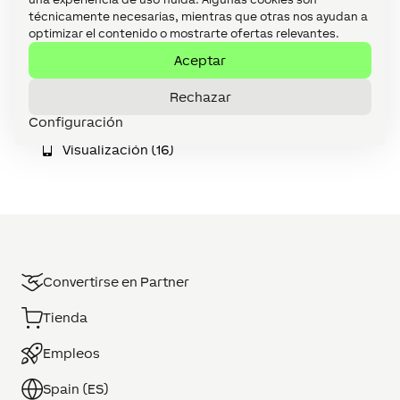
técnicamente necesarias, mientras que otras nos ayudan a
Loxone Tree (35)
optimizar el contenido o mostrarte ofertas relevantes.
Mantenimiento y diagnóstico (13)
Aceptar
Miniserver (14)
Rechazar
Servicios Online (5)
Configuración
Visualización (16)
Convertirse en Partner
Tienda
Empleos
Spain (ES)