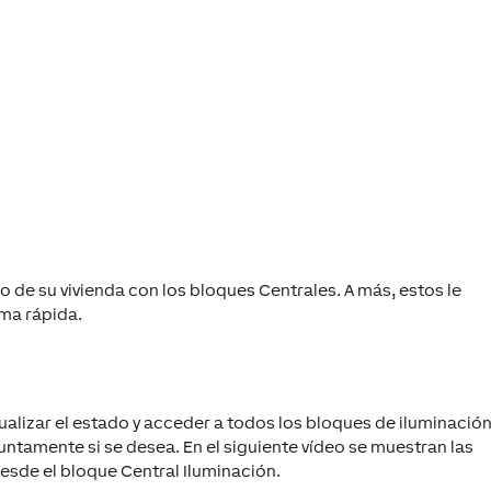
o de su vivienda con los bloques
Centrales
. A más, estos le
rma rápida.
sualizar el estado y acceder a todos los bloques de iluminació
untamente si se desea. En el siguiente vídeo se muestran las
desde el bloque
Central Iluminación
.