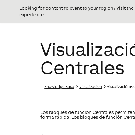
Looking for content relevant to your region? Visit th
experience.
Visualizac
Centrales
Knowledge Base
Visualización
Visualización B
Los
bloques de función
Centrales
permiten 
forma rápida. Los
bloques de función
Cent