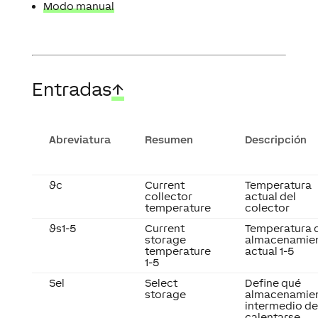
Modo manual
Entradas
↑
Abreviatura
Resumen
Descripción
ϑc
Current
Temperatura
collector
actual del
temperature
colector
ϑs1-5
Current
Temperatura 
storage
almacenamie
temperature
actual 1-5
1-5
Sel
Select
Define qué
storage
almacenamie
intermedio d
calentarse