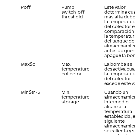
Poff
Pump
Este valor
switch-off
determina cu
threshold
más alta debe
la temperatur
del colector 
comparación
la temperatur
del tanque de
almacenamie
antes de que 
apague la bo
Maxϑc
Max.
La bomba se
temperature
desactiva cu
collector
la temperatur
del colector
excede este va
Minϑs1-5
Min.
Cuando un
temperature
almacenamie
storage
intermedio
alcanza la
temperatura
establecida, e
siguiente
almacenamie
se calienta y s