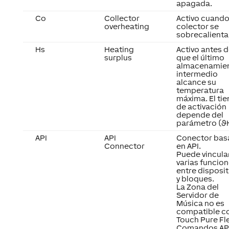
apagada.
Co
Collector
Activo cuando
overheating
colector se
sobrecalienta
Hs
Heating
Activo antes 
surplus
que el último
almacenamie
intermedio
alcance su
temperatura
máxima. El ti
de activación
depende del
parámetro (ϑH
API
API
Conector bas
Connector
en API.
Puede vincula
varias funcio
entre disposit
y bloques.
La Zona del
Servidor de
Música no es
compatible c
Touch Pure Fle
Comandos AP