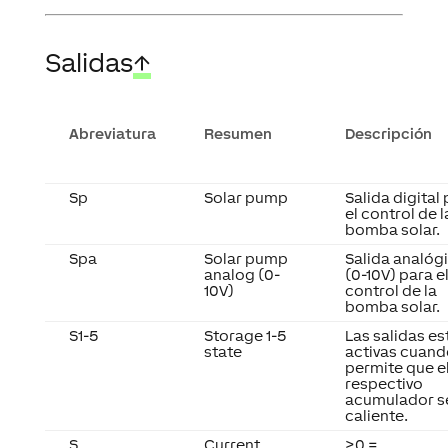
Salidas
↑
Abreviatura
Resumen
Descripción
Sp
Solar pump
Salida digital
el control de l
bomba solar.
Spa
Solar pump
Salida analóg
analog (0-
(0-10V) para e
10V)
control de la
bomba solar.
S1-5
Storage 1-5
Las salidas es
state
activas cuand
permite que e
respectivo
acumulador s
caliente.
S
Current
>0 =