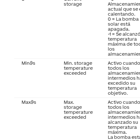
storage
Almacenamie
actual que se 
calentando.
0 = La bomba
solar está
apagada.
-1 = Se alcanzó
temperatura
máxima de to
los
almacenamien
Minϑs
Min. storage
Activo cuand
temperature
todos los
exceeded
almacenamie
intermedios h
excedido su
temperatura
objetivo.
Maxϑs
Max.
Activo cuand
storage
todos los
temperature
almacenamie
exceeded
intermedios h
alcanzado su
temperatura
máxima.
La bomba est