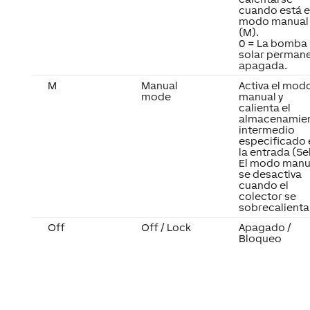
cuando está 
modo manual
(M).
0 = La bomba
solar perman
apagada.
M
Manual
Activa el mod
mode
manual y
calienta el
almacenamie
intermedio
especificado 
la entrada (Sel
El modo manu
se desactiva
cuando el
colector se
sobrecalienta
Off
Off / Lock
Apagado /
Bloqueo