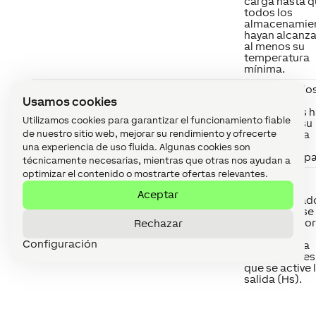
carga hasta 
todos los
almacenamie
hayan alcanz
al menos su
temperatura
mínima.
Maxϑs1-5
Max.
Cuando todos
Usamos cookies
temperature
depósitos
storage
intermedios 
Utilizamos cookies para garantizar el funcionamiento fiable
alcanzado su
de nuestro sitio web, mejorar su rendimiento y ofrecerte
temperatura
máxima, la
una experiencia de uso fluida. Algunas cookies son
bomba se apa
técnicamente necesarias, mientras que otras nos ayudan a
optimizar el contenido o mostrarte ofertas relevantes.
ϑHs
Temperature
Este valor
heating
determina
Aceptar
surplus
cuántos grad
debe alejarse 
última memor
Rechazar
de su
Configuración
temperatura
máxima antes
que se active 
salida (Hs).