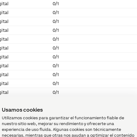
gital
0/1
gital
0/1
gital
0/1
gital
0/1
gital
0/1
gital
0/1
gital
0/1
gital
0/1
gital
0/1
gital
0/1
gital
0/1
Usamos cookies
Utilizamos cookies para garantizar el funcionamiento fiable de
nuestro sitio web, mejorar su rendimiento y ofrecerte una
experiencia de uso fluida. Algunas cookies son técnicamente
necesarias, mientras que otras nos ayudan a optimizar el contenido