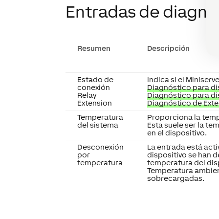
Entradas de diagnó
Resumen
Descripción
Estado de
Indica si el Miniser
conexión
Diagnóstico para dis
Relay
Diagnóstico para di
Extension
Diagnóstico de Ext
Temperatura
Proporciona la temp
del sistema
Esta suele ser la te
en el dispositivo.
Desconexión
La entrada está acti
por
dispositivo se han 
temperatura
temperatura del dis
Temperatura ambien
sobrecargadas.