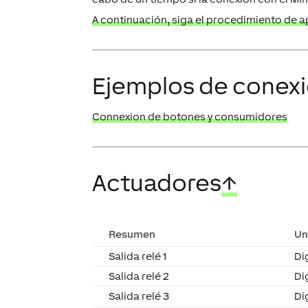
A continuación, siga el procedimiento de apr
Ejemplos de conex
Connexion de botones y consumidores
Actuadores
↑
Resumen
Un
Salida relé 1
Di
Salida relé 2
Di
Salida relé 3
Di