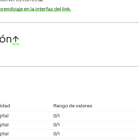
endizaje en la interfaz del link.
ión
↑
idad
Rango de valores
gital
0/1
gital
0/1
gital
0/1