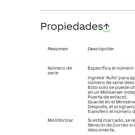
Propiedades
↑
Resumen
Descripción
Número de
Especifica el número 
serie
Ingrese 'Auto' para 
número de serie des
Esto solo se puede uti
en un Miniserver inde
Puerta de enlace).
Guarde en el Miniserv
Después, el programa
transferir el número d
Monitorizar
Si está marcado, se le
Servicio de Correo si 
desconecta.