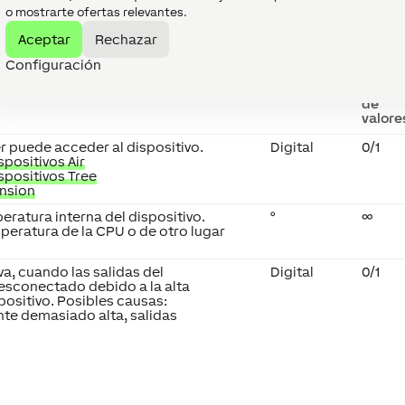
stico
↑
o mostrarte ofertas relevantes.
Aceptar
Rechazar
Configuración
Unidad
Rango
de
valore
ver puede acceder al dispositivo.
Digital
0/1
positivos Air
spositivos Tree
ension
eratura interna del dispositivo.
°
∞
mperatura de la CPU o de otro lugar
va, cuando las salidas del
Digital
0/1
desconectado debido a la alta
positivo. Posibles causas:
te demasiado alta, salidas