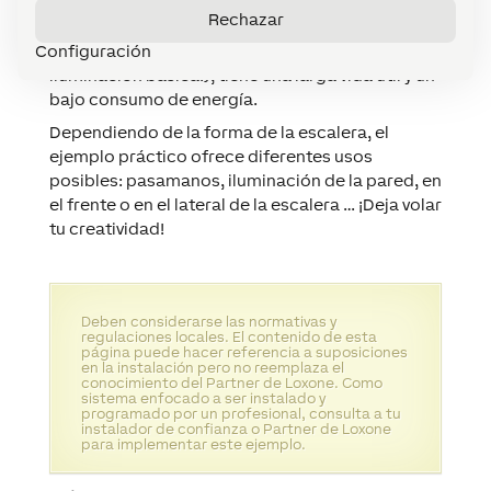
adecuadas para la iluminación indirecta de
Rechazar
escaleras. Proporciona luz cálida pero brillante y
Configuración
no deslumbra. También es regulable (¡útil para
iluminación básica!), tiene una larga vida útil y un
bajo consumo de energía.
Dependiendo de la forma de la escalera, el
ejemplo práctico ofrece diferentes usos
posibles: pasamanos, iluminación de la pared, en
el frente o en el lateral de la escalera … ¡Deja volar
tu creatividad!
Deben considerarse las normativas y
regulaciones locales. El contenido de esta
página puede hacer referencia a suposiciones
en la instalación pero no reemplaza el
conocimiento del Partner de Loxone. Como
sistema enfocado a ser instalado y
programado por un profesional, consulta a tu
instalador de confianza o Partner de Loxone
para implementar este ejemplo.