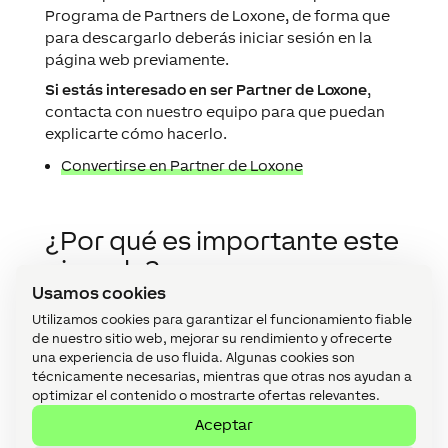
Programa de Partners de Loxone, de forma que
para descargarlo deberás iniciar sesión en la
página web previamente.
Si estás interesado en ser Partner de Loxone
,
contacta con nuestro equipo para que puedan
explicarte cómo hacerlo.
Convertirse en Partner de Loxone
¿Por qué es importante este
ejemplo?
Usamos cookies
Automatizar la iluminación de la escalera, en
Utilizamos cookies para garantizar el funcionamiento fiable
especial iluminación indirecta, es un elemento
de nuestro sitio web, mejorar su rendimiento y ofrecerte
de diseño atractivo con un fondo práctico. La
una experiencia de uso fluida. Algunas cookies son
buena iluminación de la escalera minimiza el
técnicamente necesarias, mientras que otras nos ayudan a
optimizar el contenido o mostrarte ofertas relevantes.
riesgo de accidentes.
Aceptar
Las tiras LED de Loxone son particularmente