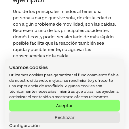
Uno de los principales miedos al tener una
persona a cargo que vive sola, de cierta edad o
con algún problema de movilidad, son las caídas.
Representa uno de los principales accidentes
domésticos, y poder ser alertado de más rápido
posible facilita que la reacción también sea
rápida y posiblemente, no agravar las
consecuencias de la caída.
Uno de los objetivos del Ambient Assited Living
Usamos cookies
(AAL) es utilizar la tecnología para mejorar la
Utilizamos cookies para garantizar el funcionamiento fiable
calidad de vida de las personas con cierto grado
de nuestro sitio web, mejorar su rendimiento y ofrecerte
de dependencia. Permitir que puedan tener una
una experiencia de uso fluida. Algunas cookies son
vida lo máximo de autónoma posible, pero
técnicamente necesarias, mientras que otras nos ayudan a
controlando y monitorizando movimientos para
optimizar el contenido o mostrarte ofertas relevantes.
asegurar que todo funciona correctamente.
Aceptar
Loxone permite incorporar sensores y otro tipo
Rechazar
de productos para adaptar este tipo de
controlar a cada persona y su estilo de vida. Si
Configuración