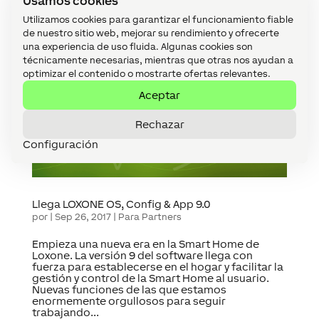
Usamos cookies
Config con interesantes novedades que vamos a
explicarte en este blog. Dar soporte a nuestros
Utilizamos cookies para garantizar el funcionamiento fiable
Partners es uno de nuestros principales
de nuestro sitio web, mejorar su rendimiento y ofrecerte
objetivos y en esta nueva versión se...
una experiencia de uso fluida. Algunas cookies son
técnicamente necesarias, mientras que otras nos ayudan a
optimizar el contenido o mostrarte ofertas relevantes.
Aceptar
Rechazar
Configuración
Llega LOXONE OS, Config & App 9.0
por
|
Sep 26, 2017
|
Para Partners
Empieza una nueva era en la Smart Home de
Loxone. La versión 9 del software llega con
fuerza para establecerse en el hogar y facilitar la
gestión y control de la Smart Home al usuario.
Nuevas funciones de las que estamos
enormemente orgullosos para seguir
trabajando...