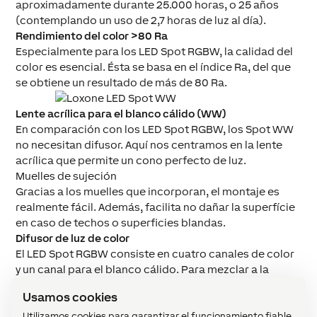
aproximadamente durante 25.000 horas, o 25 años
(contemplando un uso de 2,7 horas de luz al día).
Rendimiento del color >80 Ra
Especialmente para los LED Spot RGBW, la calidad del
color es esencial. Ésta se basa en el índice Ra, del que
se obtiene un resultado de más de 80 Ra.
Lente acrílica para el blanco cálido (WW)
En comparación con los LED Spot RGBW, los Spot WW
no necesitan difusor. Aquí nos centramos en la lente
acrílica que permite un cono perfecto de luz.
Muelles de sujeción
Gracias a los muelles que incorporan, el montaje es
realmente fácil. Además, facilita no dañar la superfície
en caso de techos o superficies blandas.
Difusor de luz de color
El LED Spot RGBW consiste en cuatro canales de color
y un canal para el blanco cálido. Para mezclar a la
perfección los canales, una pantalla difusora los une
Usamos cookies
consiguiendo resultados excelentes, con luz de
colores con alta transmitancia de luz.
Utilizamos cookies para garantizar el funcionamiento fiable