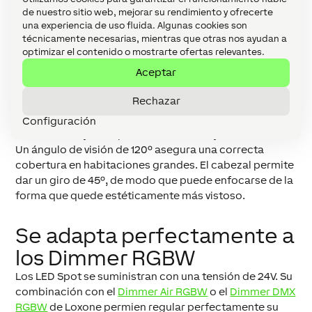
de nuestro sitio web, mejorar su rendimiento y ofrecerte
Pintura de superficie duradera
una experiencia de uso fluida. Algunas cookies son
técnicamente necesarias, mientras que otras nos ayudan a
Montaje fácil y regulable
optimizar el contenido o mostrarte ofertas relevantes.
Aceptar
Los LED Spots pueden instalarse en techos, paredes o
muebles, fácilmente adaptable a diferentes estilos de
Rechazar
decoración. Con un tamaño estándar (68-72mm de
diámetro para el montaje, 60mm de profundidad) y sus
Configuración
muelles de sujeción permiten un montaje fácil.
Un ángulo de visión de 120º asegura una correcta
cobertura en habitaciones grandes. El cabezal permite
dar un giro de 45º, de modo que puede enfocarse de la
forma que quede estéticamente más vistoso.
Se adapta perfectamente a
los Dimmer RGBW
Los LED Spot se suministran con una tensión de 24V. Su
combinación con el
Dimmer Air RGBW
o el
Dimmer DMX
RGBW
de Loxone permien regular perfectamente su