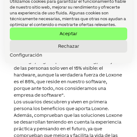
Utilizamos cookies para garantizar el funcionamiento fiable
exteriores, así como del servicio de
de nuestro sitio web, mejorar su rendimiento y ofrecerte
habitaciones.
una experiencia de uso fluida. Algunas cookies son
La tecnología detrás de la
técnicamente necesarias, mientras que otras nos ayudan a
optimizar el contenido o mostrarte ofertas relevantes.
idea
Aceptar
A simple vista, los usuarios pueden detectar la
Rechazar
innovación y tecnología en cada rincón de este
proyecto. Thomas Moser comenta: "Sin
Configuración
embargo, al igual que con un iceberg, la mayoría
de las personas solo ven el 15% visible: el
hardware, aunque la verdadera fuerza de Loxone
es el 85%, que reside en nuestro software,
porque ante todo, nos consideramos una
empresa de software".
Los usuarios descubren y viven en primera
persona los beneficios que aporta Loxone.
Además, comprueban que las soluciones Loxone
se desarrollan teniendo en cuenta la experiencia
práctica y pensando en el futuro, ya que
comprueban que mejora y facilita la vida de las