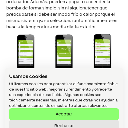
ordenador. Además, pueden apagar o encender la
bomba de forma simple, sin ni siquiera tener que
preocuparse si debe ser modo frío o calor porque el
mismo sistema ya se selecciona automáticamente en
base a la temperatura media diaria exterior.
Usamos cookies
Utilizamos cookies para garantizar el funcionamiento fiable
En el caso de las estufas exteriores, pueden ser
de nuestro sitio web, mejorar su rendimiento y ofrecerte
conectadas directamente por los camareros desde la
una experiencia de uso fluida. Algunas cookies son
propia tablet de gestión de los pedidos y siempre se
técnicamente necesarias, mientras que otras nos ayudan a
optimizar el contenido o mostrarte ofertas relevantes.
apagarán automáticamente cuando no se detecte
presencia en el local.
Aceptar
Como curiosidad, la cámara de frío envía un correo
electrónico cada vez que detecta un incremento de
Rechazar