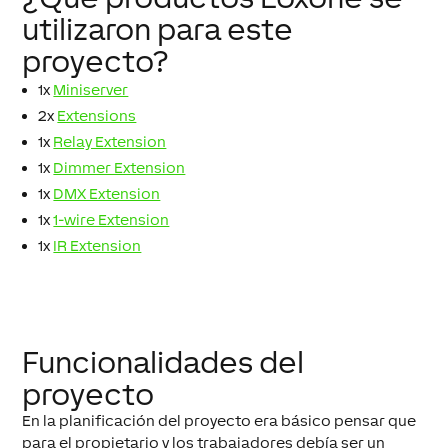
utilizaron para este
proyecto?
1x
Miniserver
2x
Extensions
1x
Relay Extension
1x
Dimmer Extension
1x
DMX Extension
1x
1-wire Extension
1x
IR Extension
Funcionalidades del
proyecto
En la planificación del proyecto era básico pensar que
para el propietario y los trabajadores debía ser un