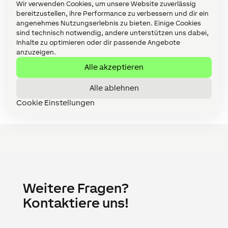
Wir verwenden Cookies, um unsere Website zuverlässig
erfolgreich auch auf die Bereiche
bereitzustellen, ihre Performance zu verbessern und dir ein
Hotellerie, Wohnungsbau, Gastronomie
angenehmes Nutzungserlebnis zu bieten. Einige Cookies
und Bürogebäude. Springe jetzt auf den
sind technisch notwendig, andere unterstützen uns dabei,
Inhalte zu optimieren oder dir passende Angebote
Zug mit auf!
anzuzeigen.
Alle akzeptieren
Mehr erfahren
Alle ablehnen
Cookie Einstellungen
Weitere Fragen?
Kontaktiere uns!