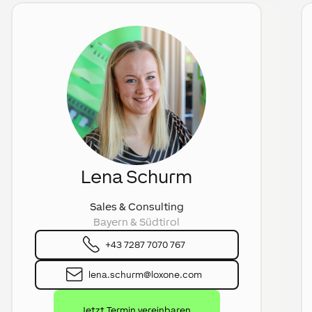
Lena Schurm
Sales & Consulting
Bayern & Südtirol
+43 7287 7070 767
lena.schurm­@loxone.com
Jetzt Termin vereinbaren