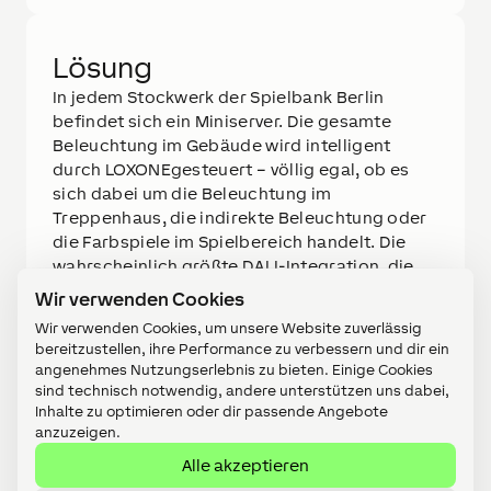
Lösung
In jedem Stockwerk der Spielbank Berlin
befindet sich ein Miniserver. Die gesamte
Beleuchtung im Gebäude wird intelligent
durch LOXONEgesteuert – völlig egal, ob es
sich dabei um die Beleuchtung im
Treppenhaus, die indirekte Beleuchtung oder
die Farbspiele im Spielbereich handelt. Die
wahrscheinlich größte DALI-Integration, die
bisher mit LOXONE realisiert wurde, steuert
Wir verwenden Cookies
rund 4.000 Leuchtpunkte an und sorgt auch in
Wir verwenden Cookies, um unsere Website zuverlässig
sensiblen Bereichen wie der Kasse für
bereitzustellen, ihre Performance zu verbessern und dir ein
konstante Lichtqualität.
angenehmes Nutzungserlebnis zu bieten. Einige Cookies
sind technisch notwendig, andere unterstützen uns dabei,
Inhalte zu optimieren oder dir passende Angebote
anzuzeigen.
Die 500 Spielautomaten werden mit einer
Alle akzeptieren
Einschaltverzögerung von der Hauptkasse aus