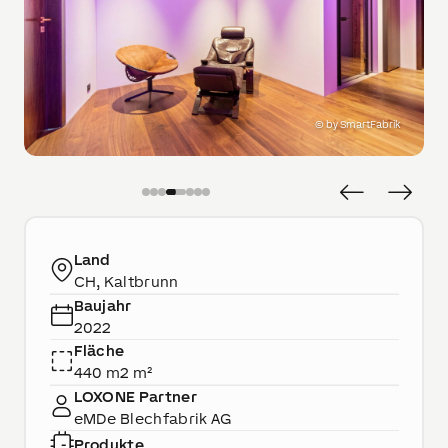
©
by SmartFabrik
Land
CH, Kaltbrunn
Baujahr
2022
Fläche
440 m2 m²
LOXONE Partner
eMDe Blechfabrik AG
Produkte