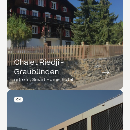
Chalet Riedji -
Graubünden
retrofit, Smart Home, hotel
CH