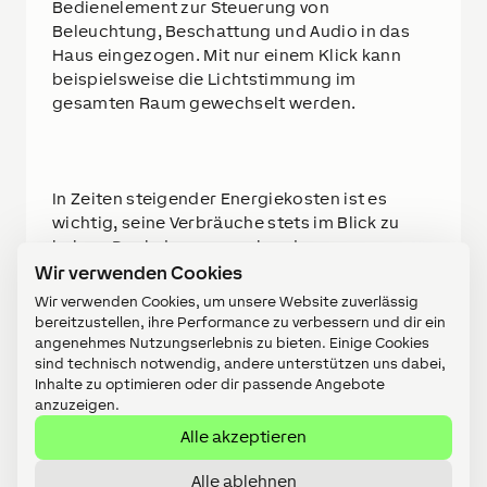
Bedienelement zur Steuerung von
Beleuchtung, Beschattung und Audio in das
Haus eingezogen. Mit nur einem Klick kann
beispielsweise die Lichtstimmung im
gesamten Raum gewechselt werden.
In Zeiten steigender Energiekosten ist es
wichtig, seine Verbräuche stets im Blick zu
haben. Dank der ansprechenden
Visualisierung in der Loxone App wird die
Wir verwenden Cookies
Überwachung und Steuerung elektrischer
Wir verwenden Cookies, um unsere Website zuverlässig
Verbraucher zum Kinderspiel.
bereitzustellen, ihre Performance zu verbessern und dir ein
angenehmes Nutzungserlebnis zu bieten. Einige Cookies
sind technisch notwendig, andere unterstützen uns dabei,
Inhalte zu optimieren oder dir passende Angebote
anzuzeigen.
Der Zutritt zum Haus wurde mit dem NFC Code
Alle akzeptieren
Touch realisiert. Benutzerverwaltung, die
Vergabe von Zutrittsrechten und vieles mehr
Alle ablehnen
wird ganz einfach über die Loxone App