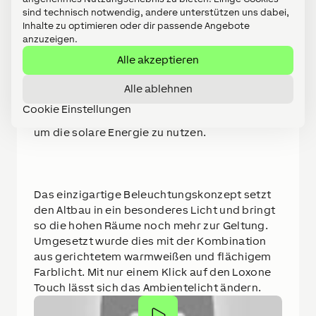
Kooperationspartner Hunter Douglas
sind technisch notwendig, andere unterstützen uns dabei,
entwickelter Stoff namens SeaTex mit einer
Inhalte zu optimieren oder dir passende Angebote
metallisierten Rückseite eingesetzt werden,
anzuzeigen.
der zu 50 % aus recycelten Ozeanabfällen
Alle akzeptieren
besteht. Die Beschattung agiert mit der
Heizung, sodass etwa im Sommer die
Alle ablehnen
Beschattung rechtzeitig runterfährt und im
Cookie Einstellungen
Winter oben bleibt und die Heizung drosselt,
um die solare Energie zu nutzen.
Das einzigartige Beleuchtungskonzept setzt
den Altbau in ein besonderes Licht und bringt
so die hohen Räume noch mehr zur Geltung.
Umgesetzt wurde dies mit der Kombination
aus gerichtetem warmweißen und flächigem
Farblicht. Mit nur einem Klick auf den Loxone
Touch lässt sich das Ambientelicht ändern.