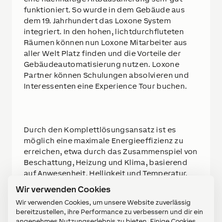
funktioniert. So wurde in dem Gebäude aus
dem 19. Jahrhundert das Loxone System
integriert. In den hohen, lichtdurchfluteten
Räumen können nun Loxone Mitarbeiter aus
aller Welt Platz finden und die Vorteile der
Gebäudeautomatisierung nutzen. Loxone
Partner können Schulungen absolvieren und
Interessenten eine Experience Tour buchen.
Durch den Komplettlösungsansatz ist es
möglich eine maximale Energieeffizienz zu
erreichen, etwa durch das Zusammenspiel von
Beschattung, Heizung und Klima, basierend
auf Anwesenheit, Helligkeit und Temperatur.
Aufgrund des Denkmalschutzes musste auf
Wir verwenden Cookies
eine Außenbeschattung verzichtet werden,
Wir verwenden Cookies, um unsere Website zuverlässig
jedoch konnte in den Fensterkästen als
bereitzustellen, ihre Performance zu verbessern und dir ein
Innenbeschattung ein vom
angenehmes Nutzungserlebnis zu bieten. Einige Cookies