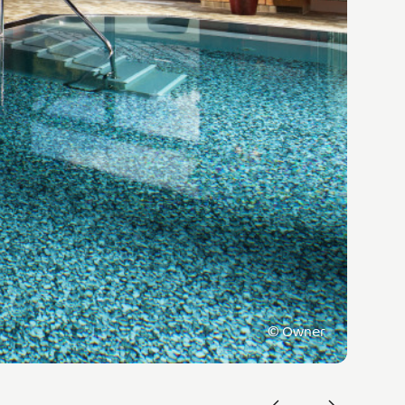
©
Owner