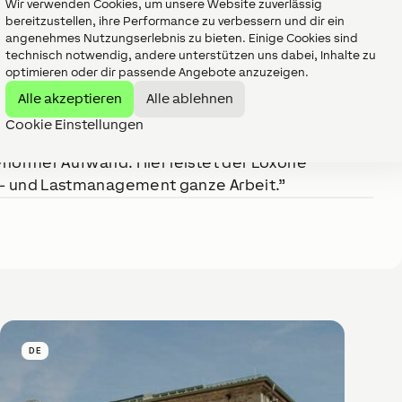
Wir verwenden Cookies, um unsere Website zuverlässig
bereitzustellen, ihre Performance zu verbessern und dir ein
angenehmes Nutzungserlebnis zu bieten. Einige Cookies sind
technisch notwendig, andere unterstützen uns dabei, Inhalte zu
optimieren oder dir passende Angebote anzuzeigen.
Alle akzeptieren
Alle ablehnen
bst haben wir viele Geräte und kommen schnell 
Cookie Einstellungen
ligentes Lastmanagement. Da die Hotelzählung im 
 enormer Aufwand. Hier leistet der Loxone 
ie- und Lastmanagement ganze Arbeit.
DE