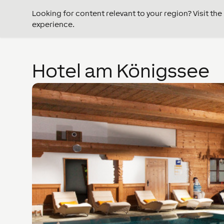
Looking for content relevant to your region? Visit th
experience.
Hotel am Königssee