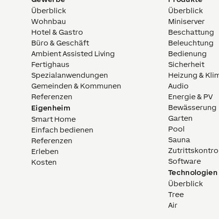
Überblick
Überblick
Wohnbau
Miniserver
Hotel & Gastro
Beschattung
Büro & Geschäft
Beleuchtung
Ambient Assisted Living
Bedienung
Fertighaus
Sicherheit
Spezialanwendungen
Heizung & Kli
Gemeinden & Kommunen
Audio
Referenzen
Energie & PV
Bewässerung
Eigenheim
Garten
Smart Home
Pool
Einfach bedienen
Sauna
Referenzen
Zutrittskontro
Erleben
Software
Kosten
Technologien
Überblick
Tree
Air