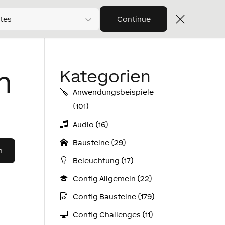
tes
Continue
n
Kategorien
Anwendungs­­­beispiele
(101)
Audio (16)
Bausteine (29)
Beleuchtung (17)
Config Allgemein (22)
Config Bausteine (179)
Config Challenges (11)