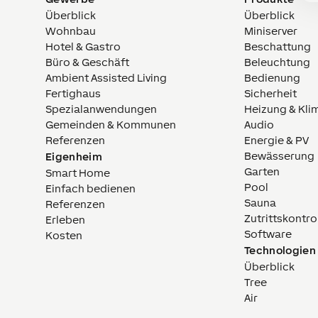
Überblick
Überblick
Wohnbau
Miniserver
Hotel & Gastro
Beschattung
Büro & Geschäft
Beleuchtung
Ambient Assisted Living
Bedienung
Fertighaus
Sicherheit
Spezialanwendungen
Heizung & Kli
Gemeinden & Kommunen
Audio
Referenzen
Energie & PV
Bewässerung
Eigenheim
Garten
Smart Home
Pool
Einfach bedienen
Sauna
Referenzen
Zutrittskontro
Erleben
Software
Kosten
Technologien
Überblick
Tree
Air