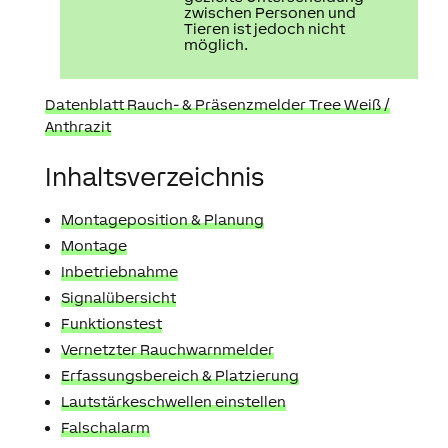
zwischen Personen und
Tieren ist jedoch nicht
möglich.
Datenblatt Rauch- & Präsenzmelder Tree Weiß /
Anthrazit
Inhaltsverzeichnis
Montageposition & Planung
Montage
Inbetriebnahme
Signalübersicht
Funktionstest
Vernetzter Rauchwarnmelder
Erfassungsbereich & Platzierung
Lautstärkeschwellen einstellen
Falschalarm