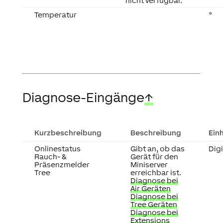
nicht verfügbar.
Temperatur
°
Diagnose-Eingänge
↑
Kurzbeschreibung
Beschreibung
Einh
Onlinestatus
Gibt an, ob das
Digi
Rauch- &
Gerät für den
Präsenzmelder
Miniserver
Tree
erreichbar ist.
Diagnose bei
Air Geräten
Diagnose bei
Tree Geräten
Diagnose bei
Extensions