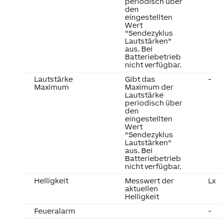
periodisch über
den
eingestellten
Wert
"Sendezyklus
Lautstärken"
aus. Bei
Batteriebetrieb
nicht verfügbar.
Lautstärke
Gibt das
-
Maximum
Maximum der
Lautstärke
periodisch über
den
eingestellten
Wert
"Sendezyklus
Lautstärken"
aus. Bei
Batteriebetrieb
nicht verfügbar.
Helligkeit
Messwert der
Lx
aktuellen
Helligkeit
Feueralarm
-