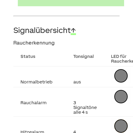
Signalübersicht
↑
Raucherkennung
Status
Tonsignal
LED für
Raucherk
Normalbetrieb
aus
Rauchalarm
3
Signaltöne
alle 4 s
Hitzealarm
4