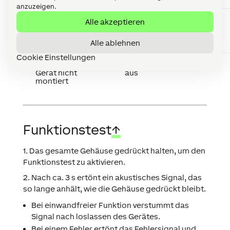
Programmierung
anzuzeigen.
Alle akzeptieren
Gerät wird
schnell
identifiziert über
aufeinanderfolgende
Alle ablehnen
Loxone Config
Signaltöne
Cookie Einstellungen
Gerät nicht
aus
montiert
Funktionstest
↑
1. Das gesamte Gehäuse gedrückt halten, um den
Funktionstest zu aktivieren.
2. Nach ca. 3 s ertönt ein akustisches Signal, das
so lange anhält, wie die Gehäuse gedrückt bleibt.
Bei einwandfreier Funktion verstummt das
Signal nach loslassen des Gerätes.
Bei einem Fehler ertönt das Fehlersignal und