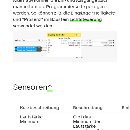
Alternativ können die Ein- und Ausgänge auch
manuell auf die Programmierseite gezogen
werden. So können z. B. die Eingänge "Helligkeit"
und "Präsenz" im Baustein
Lichtsteuerung
verwendet werden.
Sensoren
↑
Kurzbeschreibung
Beschreibung
Ein
Lautstärke
Gibt das
-
Minimum
Minimum der
Lautstärke