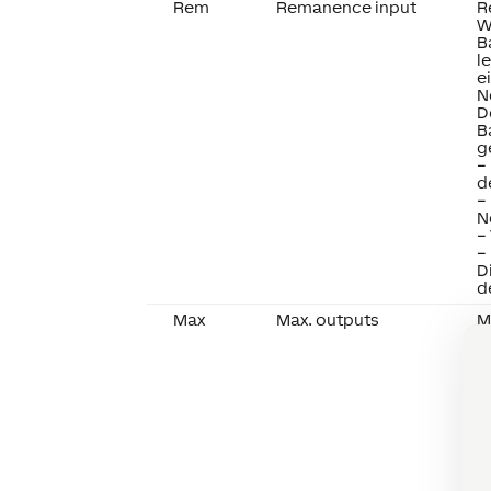
Rem
Remanence input
R
W
B
l
e
N
D
B
g
–
d
–
N
–
–
D
d
Max
Max. outputs
M
w
B
d
k
B
a
I
k
v