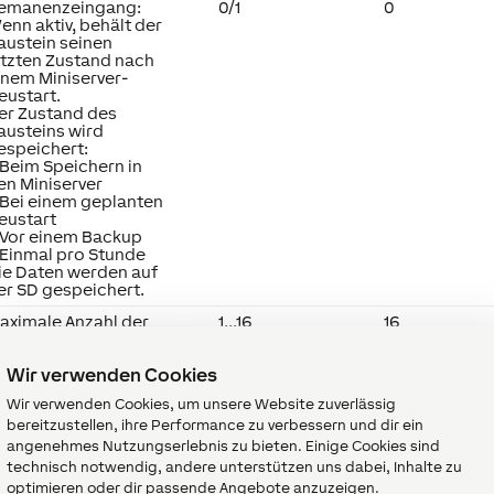
emanenzeingang:
0/1
0
enn aktiv, behält der
austein seinen
etzten Zustand nach
inem Miniserver-
eustart.
er Zustand des
austeins wird
espeichert:
 Beim Speichern in
en Miniserver
 Bei einem geplanten
eustart
 Vor einem Backup
 Einmal pro Stunde
ie Daten werden auf
er SD gespeichert.
aximale Anzahl der
1...16
16
ählbaren Ausgänge.
eispiel: Max=4 -> nur
Wir verwenden Cookies
ie Ausgänge 1-4
önnen über
Wir verwenden Cookies, um unsere Website zuverlässig
austeineingänge
bereitzustellen, ihre Performance zu verbessern und dir ein
ktiviert werden.
n der Visualisierung
angenehmes Nutzungserlebnis zu bieten. Einige Cookies sind
önnen unabhängig
technisch notwendig, andere unterstützen uns dabei, Inhalte zu
on dieser Einstellung
optimieren oder dir passende Angebote anzuzeigen.