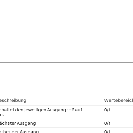
eschreibung
Wertebereic
chaltet den jeweiligen Ausgang 1-16 auf
0/1
in.
ächster Ausgang
0/1
orheriger Ausgang
0/1