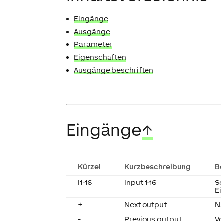
Eingänge
Ausgänge
Parameter
Eigenschaften
Ausgänge beschriften
Eingänge
↑
Kürzel
Kurzbeschreibung
B
I1-16
Input 1-16
S
E
+
Next output
N
-
Previous output
V