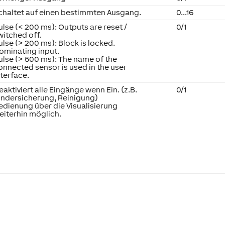
chaltet auf einen bestimmten Ausgang.
0...16
ulse (< 200 ms): Outputs are reset /
0/1
witched off.
ulse (> 200 ms): Block is locked.
ominating input.
ulse (> 500 ms): The name of the
onnected sensor is used in the user
nterface.
eaktiviert alle Eingänge wenn Ein. (z.B.
0/1
indersicherung, Reinigung)
edienung über die Visualisierung
eiterhin möglich.