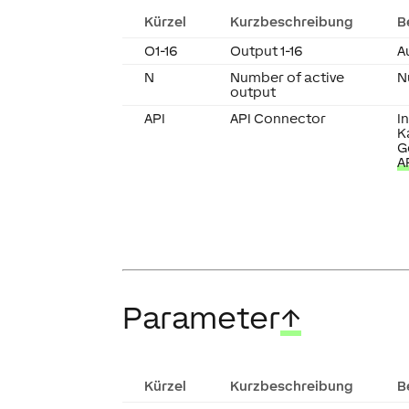
Kürzel
Kurzbeschreibung
B
O1-16
Output 1-16
A
N
Number of active
N
output
API
API Connector
I
K
G
A
Parameter
↑
Kürzel
Kurzbeschreibung
B