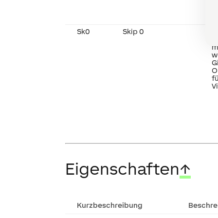
a
A
w
Sk0
Skip 0
'
b
m
w
G
O
f
V
Eigenschaften
↑
Kurzbeschreibung
Beschre