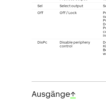
Sel
Select output
S
Off
Off / Lock
P
s
P
D
P
c
i
DisPc
Disable periphery
D
control
K
B
w
Ausgänge
↑