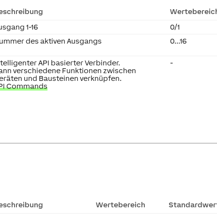
eschreibung
Wertebereic
usgang 1-16
0/1
ummer des aktiven Ausgangs
0...16
ntelligenter API basierter Verbinder.
-
ann verschiedene Funktionen zwischen
eräten und Bausteinen verknüpfen.
PI Commands
eschreibung
Wertebereich
Standardwer