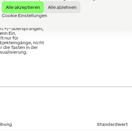
lle beschrifteten
usgänge aktiviert
Alle akzeptieren
Alle ablehnen
erden.
Cookie Einstellungen
Alles-Aus' (0) wird
0/1
0
eim Durchschalten
it +/- übersprungen,
enn Ein.
ilt nur für
bjekteingänge, nicht
ür die Tasten in der
isualisierung.
ibung
Standardwert