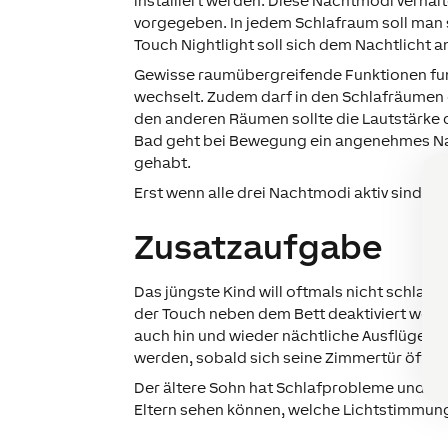
installiert werden. Diese Nachtmodi verha
vorgegeben. In jedem Schlafraum soll man 
Touch Nightlight soll sich dem Nachtlicht 
Gewisse raumübergreifende Funktionen fun
wechselt. Zudem darf in den Schlafräumen d
den anderen Räumen sollte die Lautstärke 
Bad geht bei Bewegung ein angenehmes Nach
gehabt.
Erst wenn alle drei Nachtmodi aktiv sind, s
Zusatzaufgabe
Das jüngste Kind will oftmals nicht schlafen
der Touch neben dem Bett deaktiviert wer
auch hin und wieder nächtliche Ausflüge u
werden, sobald sich seine Zimmertür öffne
Der ältere Sohn hat Schlafprobleme und lie
Eltern sehen können, welche Lichtstimmung 