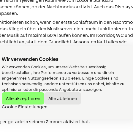
lten sich im jeweiligen Raum wie vom Loxone Standard
sehen können, ob der Nachtmodus aktiv ist. Auch das Display
anpassen.
ktionieren schon, wenn der erste Schlafraum in den Nachtm
as Klingeln über den Musikserver nicht mehr funktionieren. I
der Musik auf maximal 50% laufen können. Im Korridor, WC un
tlicht an, statt dem Grundlicht. Ansonsten läuft alles wie
tellt sich der Rest des Hauses nach dem Loxone Standard ein.
Wir verwenden Cookies
Wir verwenden Cookies, um unsere Website zuverlässig
bereitzustellen, ihre Performance zu verbessern und dir ein
angenehmes Nutzungserlebnis zu bieten. Einige Cookies sind
technisch notwendig, andere unterstützen uns dabei, Inhalte zu
 und spielt mit der Musik und den Lichtern am Taster. Deshalb 
optimieren oder dir passende Angebote anzuzeigen.
den, sobald der Nachtmodus eingeschalten wurde. Da der Klei
Alle akzeptieren
Alle ablehnen
nternimmt, möchten die Eltern per Push-Nachricht informiert
t.
Cookie Einstellungen
st manchmal die halbe Nacht. Über die Visualisierung möchten
er gerade in seinem Zimmer aktiviert hat.