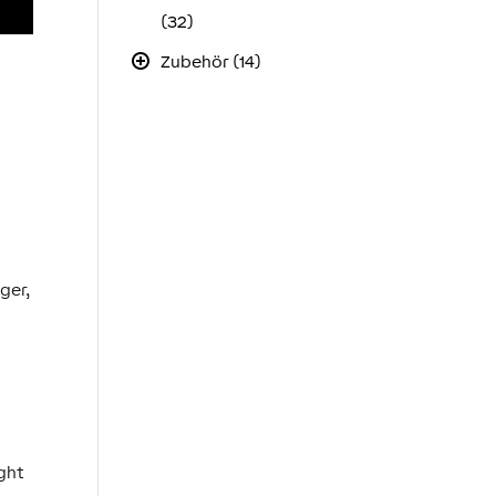
(32)
Zubehör (14)
ger,
ght