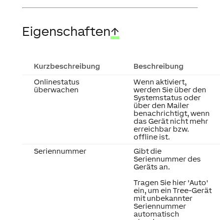
Eigenschaften
↑
Kurzbeschreibung
Beschreibung
Onlinestatus
Wenn aktiviert,
überwachen
werden Sie über den
Systemstatus oder
über den Mailer
benachrichtigt, wenn
das Gerät nicht mehr
erreichbar bzw.
offline ist.
Seriennummer
Gibt die
Seriennummer des
Geräts an.
Tragen Sie hier 'Auto'
ein, um ein Tree-Gerät
mit unbekannter
Seriennummer
automatisch