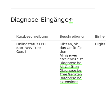
Diagnose-Eingänge
↑
Kurzbeschreibung
Beschreibung
Einhei
Onlinestatus LED
Gibt an, ob
Digita
Spot WW Tree
das Gerät für
Gen. 1
den
Miniserver
erreichbar ist.
Diagnose bei
Air Geräten
Diagnose bei
Tree Geräten
Diagnose bei
Extensions