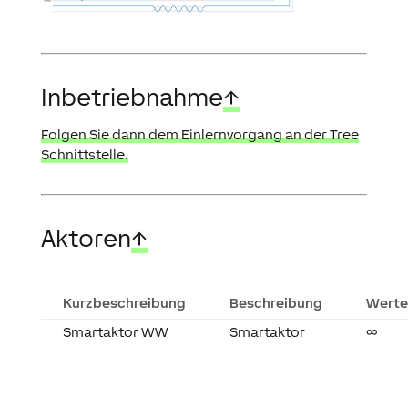
Inbetriebnahme
↑
Folgen Sie dann dem Einlernvorgang an der Tree
Schnittstelle.
Aktoren
↑
Kurzbeschreibung
Beschreibung
Werte
Smartaktor WW
Smartaktor
∞