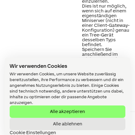
einzulernen.
Dies ist nur möglich,
wenn sich auf einem
eigenständigen
Miniserver (nicht in
einer Client-Gateway-
Konfiguration) genau
ein Tree-Gerät
desselben Typs
befindet.
Speichern Sie
anschließend im
Miniserver, um das
Tree-Gerät
Wir verwenden Cookies
einzulernen.
Laden Sie danach das
Wir verwenden Cookies, um unsere Website zuverlässig
Programm erneut aus
bereitzustellen, ihre Performance zu verbessern und dir ein
dem Miniserver, um
angenehmes Nutzungserlebnis zu bieten. Einige Cookies
die tatsächliche
sind technisch notwendig, andere unterstützen uns dabei,
Seriennummer des
Inhalte zu optimieren oder dir passende Angebote
Tree-Geräts in das
Programm zu
anzuzeigen.
übernehmen.
Alle akzeptieren
Aktortypen
Gerät mit Standard-
Aktor(en) oder
Alle ablehnen
Smart-Aktor(en)
nutzen
Cookie Einstellungen