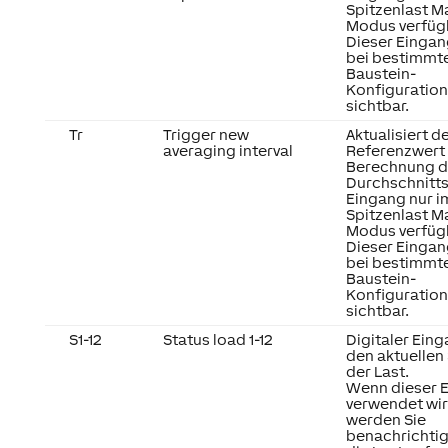
Spitzenlast 
Modus verfüg
Dieser Eingang
bei bestimmt
Baustein-
Konfiguratio
sichtbar.
Tr
Trigger new
Aktualisiert d
averaging interval
Referenzwert 
Berechnung d
Durchschnitts
Eingang nur i
Spitzenlast 
Modus verfüg
Dieser Eingang
bei bestimmt
Baustein-
Konfiguratio
sichtbar.
S1-12
Status load 1-12
Digitaler Eing
den aktuellen
der Last.
Wenn dieser 
verwendet wir
werden Sie
benachrichtig