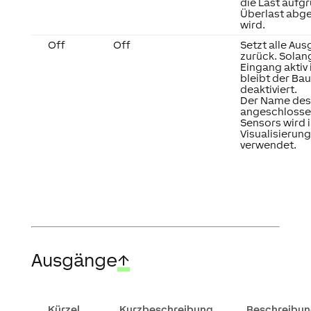
die Last aufg
Überlast abge
wird.
Off
Off
Setzt alle Au
zurück. Solan
Eingang aktiv i
bleibt der Bau
deaktiviert.
Der Name des
angeschloss
Sensors wird i
Visualisierung
verwendet.
Ausgänge
↑
Kürzel
Kurzbeschreibung
Beschreibu