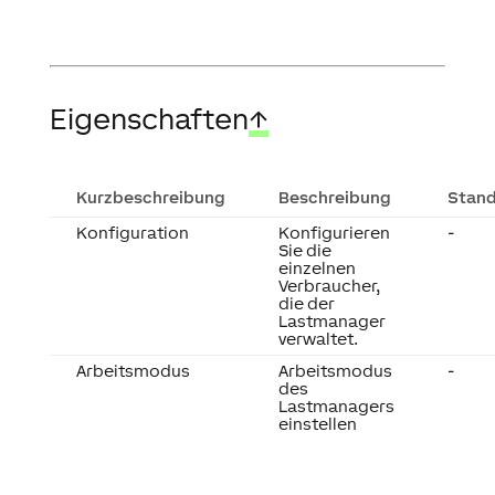
Eigenschaften
↑
Kurzbeschreibung
Beschreibung
Stan
Konfiguration
Konfigurieren
-
Sie die
einzelnen
Verbraucher,
die der
Lastmanager
verwaltet.
Arbeitsmodus
Arbeitsmodus
-
des
Lastmanagers
einstellen