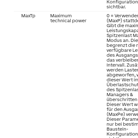
Konfiguratio
sichtbar.
MaxTp
Maximum
0 = Verwenden
technical power
(MaxP) stattd
Gibt die maxi
Leistungskapa
Spitzenlast 
Modus an. Die
begrenzt die 
verfügbare Le
des Ausgangs 
das verbleib
Intervall. Zusä
werden Lasten
abgeworfen, 
dieser Wert i
Überlastschu
des Spitzenla
Managers &
überschritten
Dieser Wert w
für den Ausg
(MaxPe) verw
Dieser Parame
nur bei best
Baustein-
Konfiguratio