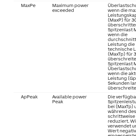
MaxPe
Maximum power
Überlastschu
exceeded
wenn die ma
Leistungska
(MaxP) für 
überschritte
Spitzenlast 
wenn die
durchschnitt
Leistung die
technische L
(MaxTp) für
überschreite
Spitzenlast 
Überlastschu
wenn die akt
Leistung (Gp
Sekunden la
überschreite
ApPeak
Available power
Die verfügba
Peak
Spitzenleist
bei (MaxTp) 
während des
schrittweise
reduziert. W
verwendet un
Wert negativ,
eingespeiste