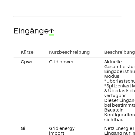
Eingänge
↑
Kürzel
Kurzbeschreibung
Beschreibung
Gpwr
Grid power
Aktuelle
Gesamtleistu
Eingabe ist nu
Modus
"Überlastschu
"Spitzenlast 
& Überlastsch
verfügbar.
Dieser Eingang
bei bestimmt
Baustein-
Konfiguratio
sichtbar.
Gi
Grid energy
Netz Energie 
import
Eingang nur i