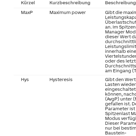
Kürzel
Kurzbeschreibung
Beschreibung
MaxP
Maximum power
Gibt die maxi
Leistungskapa
Überlastschu
an. Im Spitzen
Manager Modu
dieser Wert d
durchschnittl
Leistungslimi
innerhalb ein
Viertelstunden
oder des letz
Durchschnitt
am Eingang (T
Hys
Hysteresis
Gibt den Wert
Lasten wieder
eingeschalte
können, nac
(AvgP) unter 
gefallen ist. D
Parameter ist
Spitzenlast 
Modus verfüg
Dieser Parame
nur bei best
Baustein-