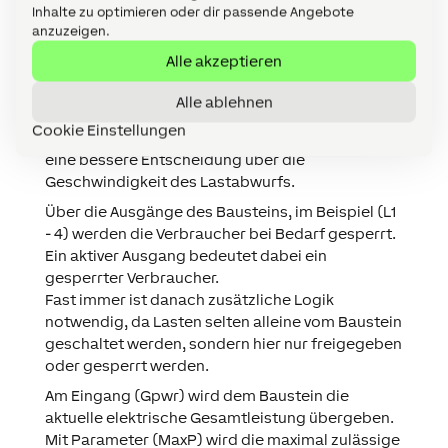
Über die
Statuseingänge
des Bausteins, im
Inhalte zu optimieren oder dir passende Angebote
Beispiel (S1 - 4), wird der Status der Verbraucher
anzuzeigen.
ermittelt.
Alle akzeptieren
Auch wenn die Statuseingänge nicht zwingend
verwendet werden müssen, so kann dadurch der
Alle ablehnen
Status der Verbraucher in der Visualisierung
Cookie Einstellungen
angezeigt werden, und ermöglicht dem Baustein
eine bessere Entscheidung über die
Geschwindigkeit des Lastabwurfs.
Über die
Ausgänge
des Bausteins, im Beispiel (L1
- 4) werden die Verbraucher bei Bedarf gesperrt.
Ein aktiver Ausgang bedeutet dabei ein
gesperrter Verbraucher.
Fast immer ist danach zusätzliche Logik
notwendig, da Lasten selten alleine vom Baustein
geschaltet werden, sondern hier nur freigegeben
oder gesperrt werden.
Am
Eingang (Gpwr)
wird dem Baustein die
aktuelle elektrische Gesamtleistung übergeben.
Mit
Parameter (MaxP)
wird die maximal zulässige