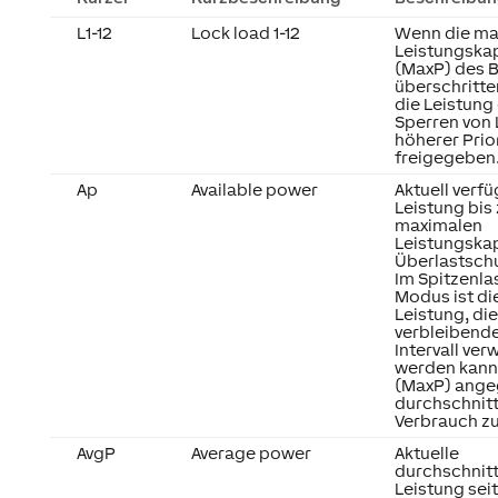
L1-12
Lock load 1-12
Wenn die ma
Leistungska
(MaxP) des 
überschritte
die Leistung
Sperren von 
höherer Prio
freigegeben
Ap
Available power
Aktuell verf
Leistung bis 
maximalen
Leistungskap
Überlastsch
Im Spitzenl
Modus ist di
Leistung, die
verbleibende
Intervall ve
werden kann,
(MaxP) ang
durchschnitt
Verbrauch zu
AvgP
Average power
Aktuelle
durchschnitt
Leistung sei