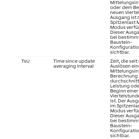
Mittelungsin
oder dem Be
neuen Vierte
Ausgang ist 
Spitzenlast
Modus verfü
Dieser Ausga
bei bestimm
Baustein-
Konfigurati
sichtbar.
TsU
Time since update
Zeit, die sei
averaging interval
Auslösen ei
Mittelungsint
Berechnung 
durchschnitt
Leistung od
Beginn einer
Viertelstun
ist. Der Ausg
im Spitzenl
Modus verfü
Dieser Ausga
bei bestimm
Baustein-
Konfigurati
sichtbar.