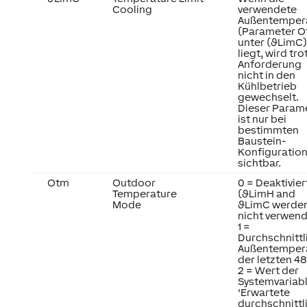
Cooling
verwendete
Außentemper
(Parameter O
unter (ϑLimC)
liegt, wird tro
Anforderung
nicht in den
Kühlbetrieb
gewechselt.
Dieser Param
ist nur bei
bestimmten
Baustein-
Konfiguratio
sichtbar.
Otm
Outdoor
0 = Deaktivier
Temperature
(ϑLimH and
Mode
ϑLimC werde
nicht verwend
1 =
Durchschnittl
Außentemper
der letzten 4
2 = Wert der
Systemvariab
'Erwartete
durchschnittl