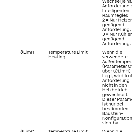
Wechsel je n
Anforderung 
Intelligenten
Raumregler.
2 = Nur Heizen
genügend
Anforderung.
3 = Nur Kühlen
genügend
Anforderung.
ϑLimH
Temperature Limit
Wenn die
Heating
verwendete
Außentemper
(Parameter O
über (ϑLimH)
liegt, wird tro
Anforderung
nicht in den
Heizbetrieb
gewechselt.
Dieser Param
ist nur bei
bestimmten
Baustein-
Konfiguratio
sichtbar.
ϑLimC
Temperature Limit
Wenn die