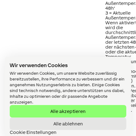
Außentemper
48h'
3 = Aktuelle
Außentemper
Wenn aktiviert
wird die
durchschnittl
Außentemper
der letzten 48
der nächsten
oder die aktue
Temperatur
verwendet, u
Wir verwenden Cookies
den
Heiz-/Kühlmo
Wir verwenden Cookies, um unsere Website zuverlässig
gemäß (ϑLim
bereitzustellen, ihre Performance zu verbessern und dir ein
und (ϑLimC)
angenehmes Nutzungserlebnis zu bieten. Einige Cookies
auszuwählen.
Wenn der Wer
sind technisch notwendig, andere unterstützen uns dabei,
nicht verfügb
Inhalte zu optimieren oder dir passende Angebote
ist, hat dieser
anzuzeigen.
Parameter ke
Auswirkung.
Alle akzeptieren
Alle ablehnen
Cookie Einstellungen