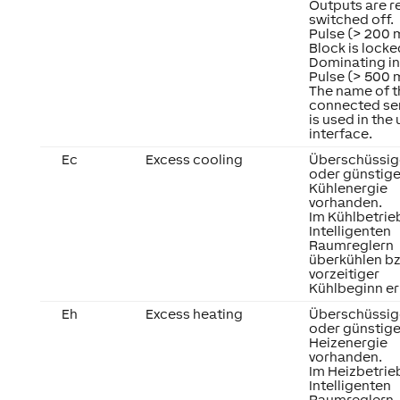
Outputs are re
switched off.
Pulse (> 200 
Block is locke
Dominating in
Pulse (> 500 
The name of t
connected se
is used in the 
interface.
Ec
Excess cooling
Überschüssig
oder günstig
Kühlenergie
vorhanden.
Im Kühlbetrie
Intelligenten
Raumreglern
überkühlen b
vorzeitiger
Kühlbeginn er
Eh
Excess heating
Überschüssig
oder günstig
Heizenergie
vorhanden.
Im Heizbetrie
Intelligenten
Raumreglern