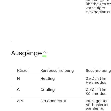
überheizen b
vorzeitiger
Heizbeginn er
Ausgänge
↑
Kürzel
Kurzbeschreibung
Beschreibung
H
Heating
Gerät ist im
Heizmodus
C
Cooling
Gerät ist im
Kühlmodus
API
API Connector
Intelligenter
API basierter
Verbinder.