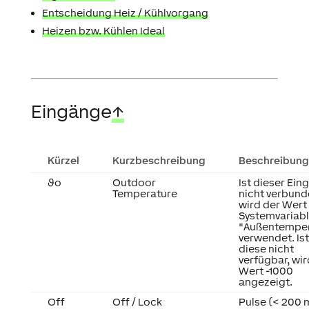
Entscheidung Heiz / Kühlvorgang
Heizen bzw. Kühlen Ideal
Eingänge
↑
Kürzel
Kurzbeschreibung
Beschreibung
ϑo
Outdoor
Ist dieser Ein
Temperature
nicht verbund
wird der Wert
Systemvariab
"Außentemper
verwendet. Ist
diese nicht
verfügbar, wir
Wert -1000
angezeigt.
Off
Off / Lock
Pulse (< 200 