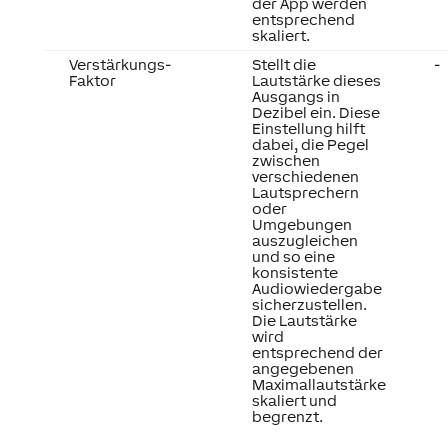
der App werden
entsprechend
skaliert.
Verstärkungs-
Stellt die
-
Faktor
Lautstärke dieses
Ausgangs in
Dezibel ein. Diese
Einstellung hilft
dabei, die Pegel
zwischen
verschiedenen
Lautsprechern
oder
Umgebungen
auszugleichen
und so eine
konsistente
Audiowiedergabe
sicherzustellen.
Die Lautstärke
wird
entsprechend der
angegebenen
Maximallautstärke
skaliert und
begrenzt.