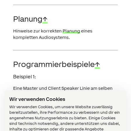
Planung
↑
Hinweise zur korrekten
Planung
eines
kompletten Audiosystems.
Programmierbeispiele
↑
Beispiel 1:
Eine Master und Client Speaker Linie am selben
Audio Player Baustein
Wir verwenden Cookies
Umgebung:
Wir verwenden Cookies, um unsere Website zuverlässig
Ein Raum mit begrenzter Fläche
bereitzustellen, ihre Performance zu verbessern und dir ein
angenehmes Nutzungserlebnis zu bieten. Einige Cookies
Installation:
sind technisch notwendig, andere unterstützen uns dabei,
Es werden 3 Client Speaker an einen Master
Inhalte zu optimieren oder dir passende Angebote