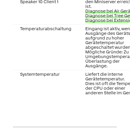
Speaker 10 Client 1
den Miniserver errei
ist.
Diagnose bei Air Ger
Diagnose bei Tree G
Diagnose bei Extens
Temperaturabschaltung
Eingang ist aktiv, wen
Ausgänge des Gerät
aufgrund zu hoher
Gerätetemperatur
abgeschaltet wurden
Mögliche Gründe: Zu
Umgebungstemperat
Überlastung der
Ausgänge.
Systemtemperatur
Liefert die interne
Gerätetemperatur.
Dies ist oft die Temp
der CPU oder einer
anderen Stelle im Ger