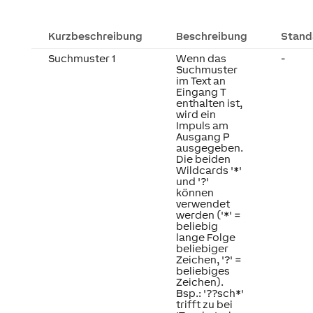
Kurzbeschreibung
Beschreibung
Stand
Suchmuster 1
Wenn das
-
Suchmuster
im Text an
Eingang T
enthalten ist,
wird ein
Impuls am
Ausgang P
ausgegeben.
Die beiden
Wildcards '*'
und '?'
können
verwendet
werden ('*' =
beliebig
lange Folge
beliebiger
Zeichen, '?' =
beliebiges
Zeichen).
Bsp.: '??sch*'
trifft zu bei