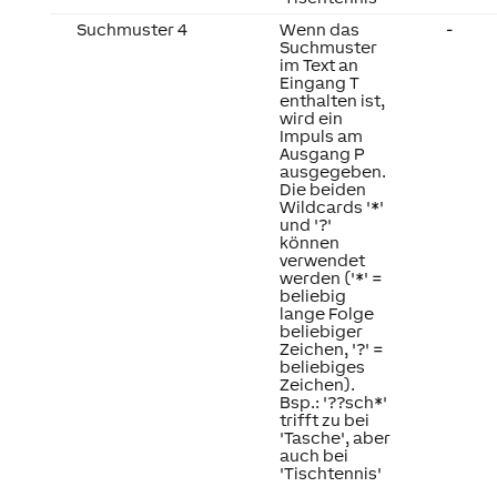
Suchmuster 4
Wenn das
-
Suchmuster
im Text an
Eingang T
enthalten ist,
wird ein
Impuls am
Ausgang P
ausgegeben.
Die beiden
Wildcards '*'
und '?'
können
verwendet
werden ('*' =
beliebig
lange Folge
beliebiger
Zeichen, '?' =
beliebiges
Zeichen).
Bsp.: '??sch*'
trifft zu bei
'Tasche', aber
auch bei
'Tischtennis'