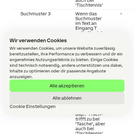
auch bei
'Tischtennis'
Suchmuster 3
Wenn das
-
Suchmuster
im Text an
Eingang T
enthalten ist,
wird ein
Wir verwenden Cookies
Impuls am
Ausgang P
Wir verwenden Cookies, um unsere Website zuverlässig
ausgegeben.
bereitzustellen, ihre Performance zu verbessern und dir ein
Die beiden
angenehmes Nutzungserlebnis zu bieten. Einige Cookies
Wildcards '*'
sind technisch notwendig, andere unterstützen uns dabei,
und '?'
können
Inhalte zu optimieren oder dir passende Angebote
verwendet
anzuzeigen.
werden ('*' =
beliebig
Alle akzeptieren
lange Folge
beliebiger
Alle ablehnen
Zeichen, '?' =
beliebiges
Cookie Einstellungen
Zeichen).
Bsp.: '??sch*'
trifft zu bei
'Tasche', aber
auch bei
'Tischtennis'