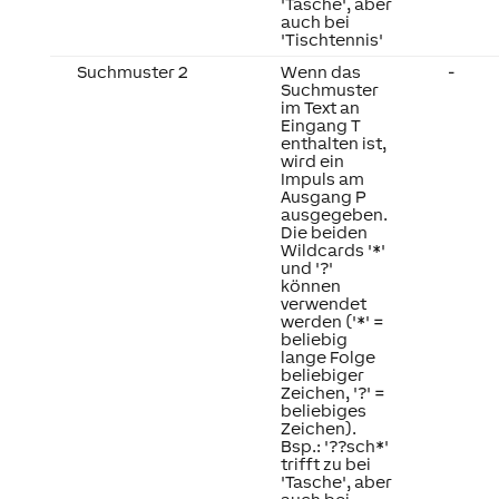
'Tasche', aber
auch bei
'Tischtennis'
Suchmuster 2
Wenn das
-
Suchmuster
im Text an
Eingang T
enthalten ist,
wird ein
Impuls am
Ausgang P
ausgegeben.
Die beiden
Wildcards '*'
und '?'
können
verwendet
werden ('*' =
beliebig
lange Folge
beliebiger
Zeichen, '?' =
beliebiges
Zeichen).
Bsp.: '??sch*'
trifft zu bei
'Tasche', aber