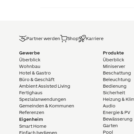
Partner werden
Shop
Karriere
Gewerbe
Produkte
Überblick
Überblick
Wohnbau
Miniserver
Hotel & Gastro
Beschattung
Büro & Geschäft
Beleuchtung
Ambient Assisted Living
Bedienung
Fertighaus
Sicherheit
Spezialanwendungen
Heizung & Kli
Gemeinden & Kommunen
Audio
Referenzen
Energie & PV
Bewässerung
Eigenheim
Garten
Smart Home
Pool
Einfach bedienen