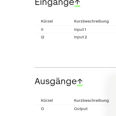
Eingänge
↑
Kürzel
Kurzbeschreibung
I1
Input 1
I2
Input 2
Ausgänge
↑
Kürzel
Kurzbeschreibung
O
Output