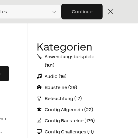
tes
Continue
Kategorien
Anwendungs­­­beispiele
(101)
Audio (16)
Bausteine (29)
Beleuchtung (17)
Config Allgemein (22)
enn
Config Bausteine (179)
Config Challenges (11)
-