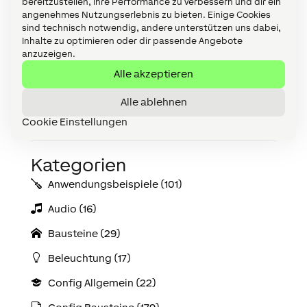
bereitzustellen, ihre Performance zu verbessern und dir ein
angenehmes Nutzungserlebnis zu bieten. Einige Cookies
sind technisch notwendig, andere unterstützen uns dabei,
Inhalte zu optimieren oder dir passende Angebote
anzuzeigen.
Config downloaden
Alle akzeptieren
Alle ablehnen
<< Zurück zur Übersicht
Cookie Einstellungen
Kategorien
Anwendungs­­­beispiele (101)
Audio (16)
Bausteine (29)
Beleuchtung (17)
Config Allgemein (22)