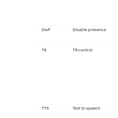
DisP
Disable presence
T5
T5 control
TTS
Text to speech