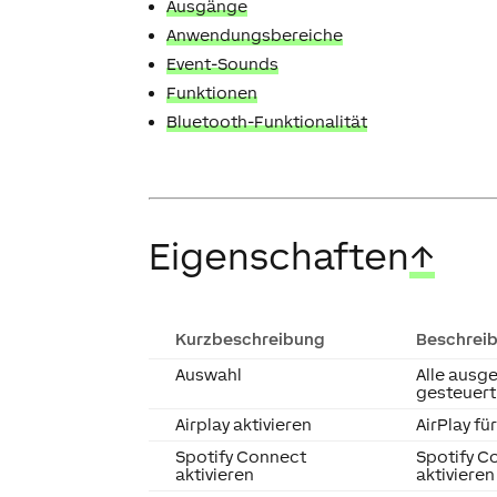
Ausgänge
Anwendungsbereiche
Event-Sounds
Funktionen
Bluetooth-Funktionalität
Eigenschaften
↑
Kurzbeschreibung
Beschrei
Auswahl
Alle ausg
gesteuert
Airplay aktivieren
AirPlay fü
Spotify Connect
Spotify Co
aktivieren
aktivieren