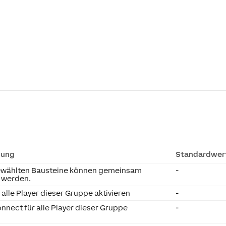
bung
Standardwer
ewählten Bausteine können gemeinsam
-
 werden.
r alle Player dieser Gruppe aktivieren
-
nnect für alle Player dieser Gruppe
-