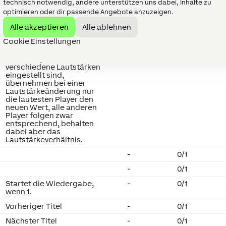
technisch notwendig, andere unterstützen uns dabei, Inhalte zu
Verringert die Lautstärke
-
0/1
um den im Parameter
optimieren oder dir passende Angebote anzuzeigen.
(Vsts) eingestellten Wert.
Alle akzeptieren
Alle ablehnen
Doppelklick schaltet den
Player aus.
Cookie Einstellungen
Wenn die zugeordneten
%
0...100
Audio Player auf
verschiedene Lautstärken
eingestellt sind,
übernehmen bei einer
Lautstärkeänderung nur
die lautesten Player den
neuen Wert, alle anderen
Player folgen zwar
entsprechend, behalten
dabei aber das
Lautstärkeverhältnis.
-
0/1
-
0/1
Startet die Wiedergabe,
-
0/1
wenn 1.
Vorheriger Titel
-
0/1
Nächster Titel
-
0/1