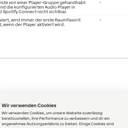
ste von einer Player-Gruppe gehandhabt
-
nd die konfigurierten Audio Player in
d Spotify Connect nicht sichtbar.
viert, wird immer der erste Raumfavorit
-
 wenn der Player aktiviert wird.
Beschreibung
Einheit
Wertebereic
Erhöht die Lautstärke um
-
0/1
Wir verwenden Cookies
den im Parameter (Vsts)
eingestellten Wert.
Wir verwenden Cookies, um unsere Website zuverlässig
Doppelklick wählt den
bereitzustellen, ihre Performance zu verbessern und dir ein
nächsten Favoriten aus.
angenehmes Nutzungserlebnis zu bieten. Einige Cookies sind