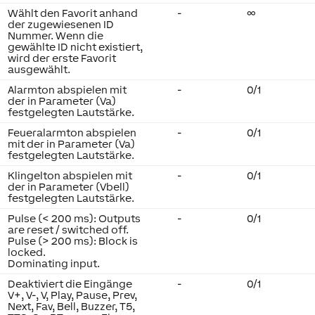
Wählt den Favorit anhand
-
∞
der zugewiesenen ID
Nummer. Wenn die
gewählte ID nicht existiert,
wird der erste Favorit
ausgewählt.
Alarmton abspielen mit
-
0/1
der in Parameter (Va)
festgelegten Lautstärke.
Feueralarmton abspielen
-
0/1
mit der in Parameter (Va)
festgelegten Lautstärke.
Klingelton abspielen mit
-
0/1
der in Parameter (Vbell)
festgelegten Lautstärke.
Pulse (< 200 ms): Outputs
-
0/1
are reset / switched off.
Pulse (> 200 ms): Block is
locked.
Dominating input.
Deaktiviert die Eingänge
-
0/1
V+, V-, V, Play, Pause, Prev,
Next, Fav, Bell, Buzzer, T5,