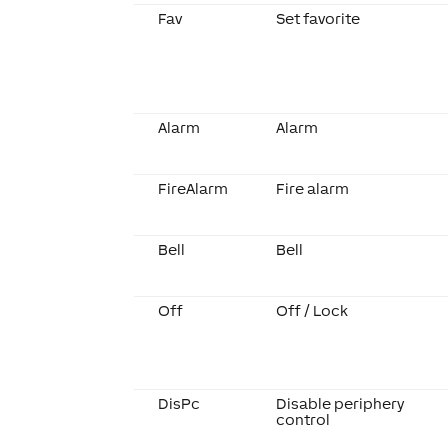
Fav
Set favorite
Alarm
Alarm
FireAlarm
Fire alarm
Bell
Bell
Off
Off / Lock
DisPc
Disable periphery
control