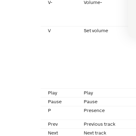
V-
Volume-
V
Set volume
Play
Play
Pause
Pause
P
Presence
Prev
Previous track
Next
Next track