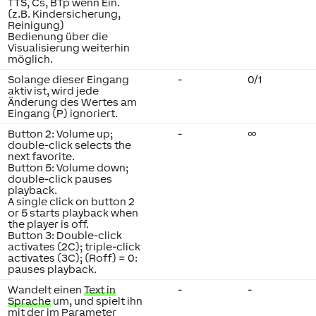
TTS, Cs, BTp wenn Ein.
(z.B. Kindersicherung,
Reinigung)
Bedienung über die
Visualisierung weiterhin
möglich.
Solange dieser Eingang
-
0/1
aktiv ist, wird jede
Änderung des Wertes am
Eingang (P) ignoriert.
Button 2: Volume up;
-
∞
double-click selects the
next favorite.
Button 5: Volume down;
double-click pauses
playback.
A single click on button 2
or 5 starts playback when
the player is off.
Button 3: Double-click
activates (2C); triple-click
activates (3C); (Roff) = 0:
pauses playback.
Wandelt einen
Text in
-
-
Sprache
um, und spielt ihn
mit der im Parameter