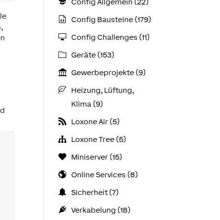
Config Allgemein (22)
le
Config Bausteine (179)
,
Config Challenges (11)
en
Geräte (153)
Gewerbeprojekte (9)
Heizung, Lüftung,
Klima (9)
rd
Loxone Air (5)
Loxone Tree (5)
Miniserver (15)
Online Services (8)
Sicherheit (7)
Verkabelung (18)