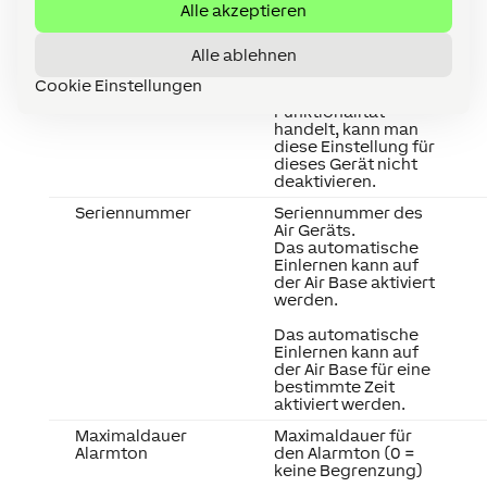
das Gerät nicht mehr
Alle akzeptieren
erreichbar bzw.
offline ist.
Alle ablehnen
Da es sich um ein
Gerät mit
Cookie Einstellungen
sicherheitsrelevanter
Funktionalität
handelt, kann man
diese Einstellung für
dieses Gerät nicht
deaktivieren.
Seriennummer
Seriennummer des
Air Geräts.
Das automatische
Einlernen kann auf
der Air Base aktiviert
werden.
Das automatische
Einlernen kann auf
der Air Base für eine
bestimmte Zeit
aktiviert werden.
Maximaldauer
Maximaldauer für
Alarmton
den Alarmton (0 =
keine Begrenzung)