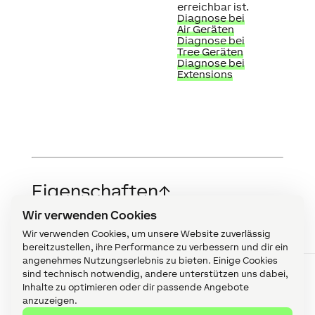
erreichbar ist.
Diagnose bei
Air Geräten
Diagnose bei
Tree Geräten
Diagnose bei
Extensions
Eigenschaften
↑
Wir verwenden Cookies
Wir verwenden Cookies, um unsere Website zuverlässig
Kurzbeschreibung
Beschreibung
bereitzustellen, ihre Performance zu verbessern und dir ein
angenehmes Nutzungserlebnis zu bieten. Einige Cookies
Onlinestatus
Sie werden über den
sind technisch notwendig, andere unterstützen uns dabei,
überwachen
Systemstatus oder
über den Cloud
Inhalte zu optimieren oder dir passende Angebote
Mailer
anzuzeigen.
benachrichtigt, wenn