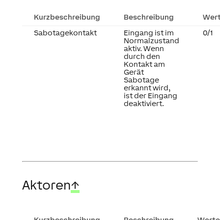
Kurzbeschreibung
Beschreibung
Wert
Sabotagekontakt
Eingang ist im
0/1
Normalzustand
aktiv. Wenn
durch den
Kontakt am
Gerät
Sabotage
erkannt wird,
ist der Eingang
deaktiviert.
Aktoren
↑
Kurzbeschreibung
Beschreibung
Werte