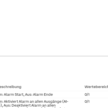
eschreibung
Wertebereic
in: Alarm Start, Aus: Alarm Ende
0/1
in: Aktiviert Alarm an allen Ausgänge (A1-
0/1
0), Aus: Deaktiviert Alarm an allen