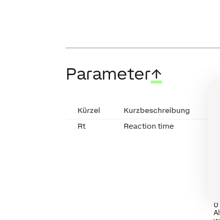
Parameter
↑
Kürzel
Kurzbeschreibung
B
Rt
Reaction time
Z
n
a
W
(A
b
P
D
A
a
0
A