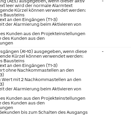
ng (AEs) ausgegeben, wenn dieser aktiv
-
 Text leer wird der normale Alarmtext
lgende Kürzel können verwendet werden:
s Bausteins
Text an den Eingängen (T1-3)
eit der Alarmierung beim Aktivieren von
es Kunden aus den Projekteinstellungen
e des Kunden aus den
lungen
usgängen (A1-10) ausgegeben, wenn diese
-
lgende Kürzel können verwendet werden:
s Bausteins
Text an den Eingängen (T1-3)
Wert ohne Nachkommastellen an den
3)
>: Wert mit 2 Nachkommastellen an den
3)
eit der Alarmierung beim Aktivieren von
es Kunden aus den Projekteinstellungen
e des Kunden aus den
lungen
n Sekunden bis zum Schalten des Ausgangs