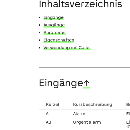
Inhaltsverzeichnis
Eingänge
Ausgänge
Parameter
Eigenschaften
Verwendung mit Caller
Eingänge
↑
Kürzel
Kurzbeschreibung
B
A
Alarm
E
Au
Urgent alarm
E
1