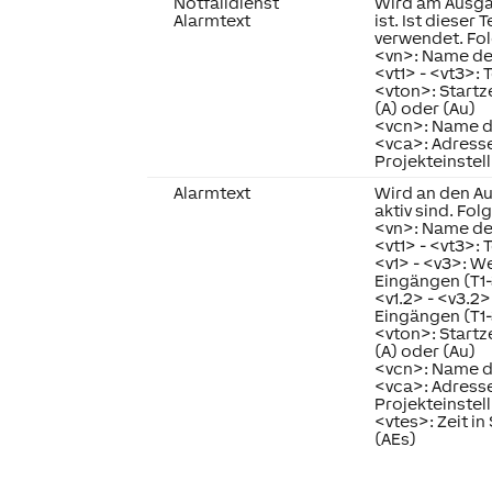
Notfalldienst
Wird am Ausga
Alarmtext
ist. Ist dieser
verwendet. Fo
<vn>: Name de
<vt1> - <vt3>: 
<vton>: Startz
(A) oder (Au)
<vcn>: Name d
<vca>: Adress
Projekteinstel
Alarmtext
Wird an den A
aktiv sind. Fo
<vn>: Name de
<vt1> - <vt3>: 
<v1> - <v3>: 
Eingängen (T1-
<v1.2> - <v3.2
Eingängen (T1-
<vton>: Startz
(A) oder (Au)
<vcn>: Name d
<vca>: Adress
Projekteinstel
<vtes>: Zeit i
(AEs)