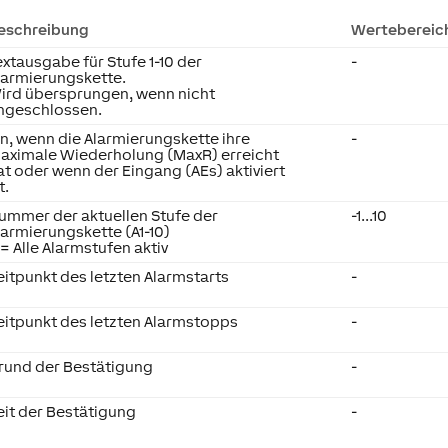
eschreibung
Wertebereic
extausgabe für Stufe 1-10 der
-
larmierungskette.
ird übersprungen, wenn nicht
ngeschlossen.
in, wenn die Alarmierungskette ihre
-
aximale Wiederholung (MaxR) erreicht
at oder wenn der Eingang (AEs) aktiviert
t.
ummer der aktuellen Stufe der
-1...10
larmierungskette (A1-10)
1 = Alle Alarmstufen aktiv
eitpunkt des letzten Alarmstarts
-
eitpunkt des letzten Alarmstopps
-
rund der Bestätigung
-
eit der Bestätigung
-