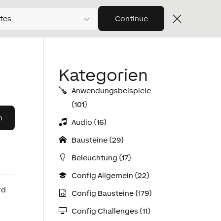
tes
Continue
Kategorien
Anwendungs­­­beispiele
(101)
Audio (16)
Bausteine (29)
Beleuchtung (17)
Config Allgemein (22)
rd
Config Bausteine (179)
Config Challenges (11)