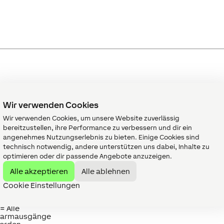
Wir verwenden Cookies
eschreibung
Einheit
Wertebereich
St
Wir verwenden Cookies, um unsere Website zuverlässig
bereitzustellen, ihre Performance zu verbessern und dir ein
eit, bevor die
s
0...∞
60
ächste Stufe
angenehmes Nutzungserlebnis zu bieten. Einige Cookies sind
ktiviert wird.
technisch notwendig, andere unterstützen uns dabei, Inhalte zu
enn der Eingang
optimieren oder dir passende Angebote anzuzeigen.
u) aktiviert ist,
ezieht sich dieser
Alle akzeptieren
Alle ablehnen
arameter auf die
auer, bevor die
Cookie Einstellungen
usgänge wieder
ktiviert werden.
 = Alle
larmausgänge