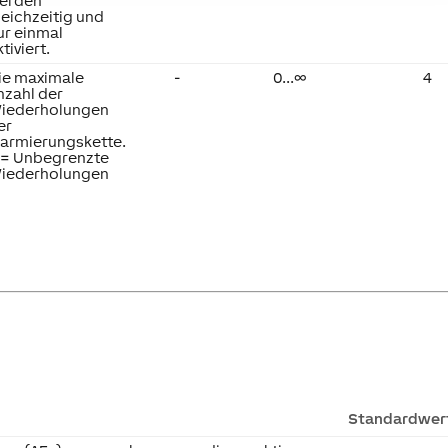
erden
leichzeitig und
ur einmal
ktiviert.
ie maximale
-
0...∞
4
nzahl der
iederholungen
er
larmierungskette.
 = Unbegrenzte
iederholungen
Standardwer