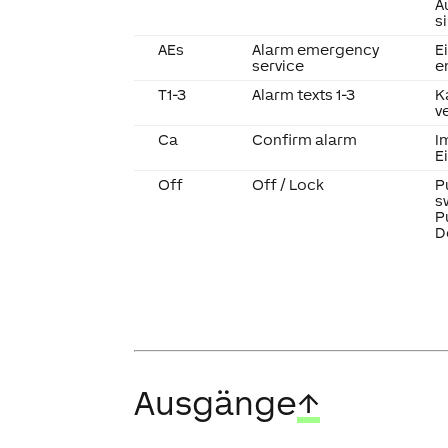
A
s
AEs
Alarm emergency
E
service
e
T1-3
Alarm texts 1-3
K
v
Ca
Confirm alarm
I
E
Off
Off / Lock
P
s
P
D
Ausgänge
↑