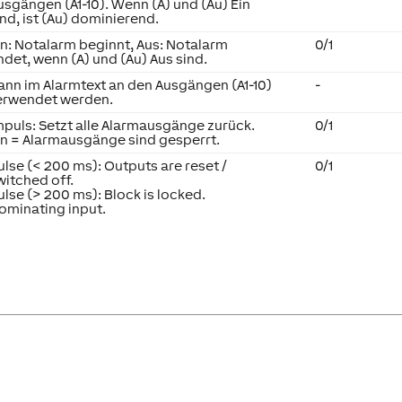
usgängen (A1-10). Wenn (A) und (Au) Ein
ind, ist (Au) dominierend.
in: Notalarm beginnt, Aus: Notalarm
0/1
ndet, wenn (A) und (Au) Aus sind.
ann im Alarmtext an den Ausgängen (A1-10)
-
erwendet werden.
mpuls: Setzt alle Alarmausgänge zurück.
0/1
in = Alarmausgänge sind gesperrt.
ulse (< 200 ms): Outputs are reset /
0/1
witched off.
ulse (> 200 ms): Block is locked.
ominating input.