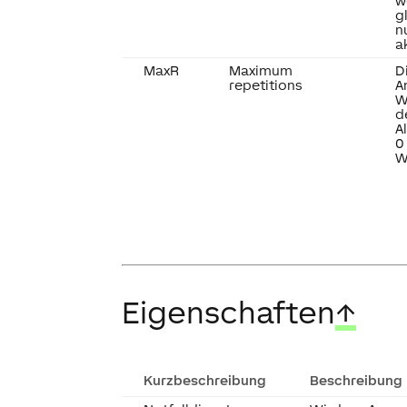
w
g
n
a
MaxR
Maximum
D
repetitions
A
W
d
A
0
W
Eigenschaften
↑
Kurzbeschreibung
Beschreibung