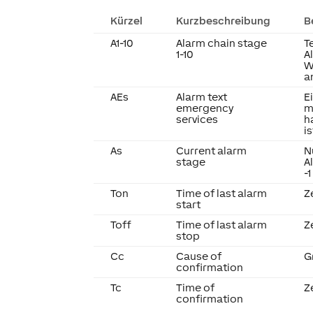
Kürzel
Kurzbeschreibung
B
A1-10
Alarm chain stage
T
1-10
A
W
a
AEs
Alarm text
E
emergency
m
services
h
is
As
Current alarm
N
stage
A
-
Ton
Time of last alarm
Z
start
Toff
Time of last alarm
Z
stop
Cc
Cause of
G
confirmation
Tc
Time of
Z
confirmation