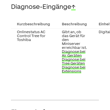
Diagnose-Eingänge
↑
Kurzbeschreibung
Beschreibung
Einhei
Onlinestatus AC
Gibt an, ob
Digita
Control Tree for
das Gerät für
Toshiba
den
Miniserver
erreichbar ist.
Diagnose bei
Air Geräten
Diagnose bei
Tree Geräten
Diagnose bei
Extensions