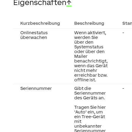
Eigenschaften
↑
Kurzbeschreibung
Beschreibung
Sta
Onlinestatus
Wenn aktiviert,
-
überwachen
werden Sie
über den
Systemstatus
oder über den
Mailer
benachrichtigt,
wenn das Gerät
nicht mehr
erreichbar bzw.
offline ist.
Seriennummer
Gibt die
-
Seriennummer
des Geräts an.
Tragen Sie hier
'Auto' ein, um
ein Tree-Gerät
mit
unbekannter
Seriennummer