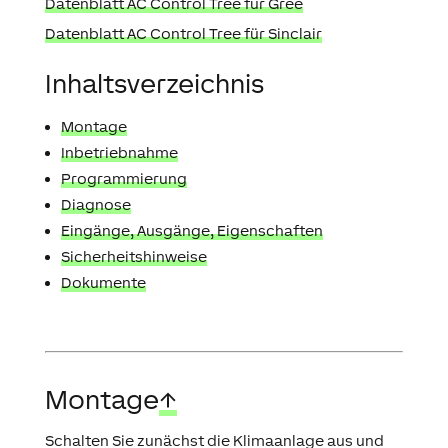
Datenblatt AC Control Tree für Gree
Datenblatt AC Control Tree für Sinclair
Inhaltsverzeichnis
Montage
Inbetriebnahme
Programmierung
Diagnose
Eingänge, Ausgänge, Eigenschaften
Sicherheitshinweise
Dokumente
Montage
↑
Schalten Sie zunächst die Klimaanlage aus und