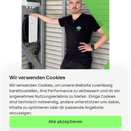
Wir verwenden Cookies
Wir verwenden Cookies, um unsere Website zuverlässig
bereitzustellen, ihre Performance zu verbessern und dir ein
Tips & IQ
angenehmes Nutzungserlebnis zu bieten. Einige Cookies
sind technisch notwendig, andere unterstützen uns dabei,
Nachrüsten einer Wallbox
Inhalte zu optimieren oder dir passende Angebote
– Ein umfassender
anzuzeigen.
Leitfaden
Alle akzeptieren
Reading Time
3 Minuten