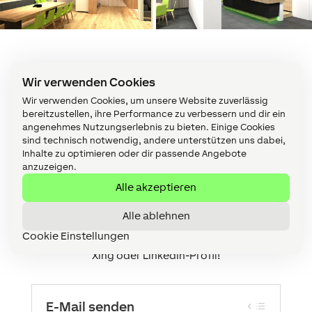
Wir verwenden Cookies
Wir verwenden Cookies, um unsere Website zuverlässig
bereitzustellen, ihre Performance zu verbessern und dir ein
Jetzt bewerben
– gerne
angenehmes Nutzungserlebnis zu bieten. Einige Cookies
sind technisch notwendig, andere unterstützen uns dabei,
auch initiativ!
Inhalte zu optimieren oder dir passende Angebote
anzuzeigen.
Sie teilen unsere Begeisterung für Smart Homes?
Alle akzeptieren
Dann werden Sie Teil unseres Teams und
bewerben Sie sich jetzt! Wir freuen uns auf Ihre
Alle ablehnen
Bewerbung, gerne auch
initiativ
per Mail, Datei-
Cookie Einstellungen
Upload oder ganz einfach und schnell über Ihr
Xing oder LinkedIn-Profil!
E-Mail senden