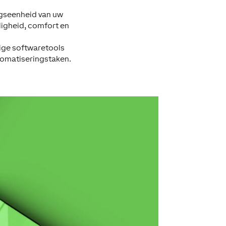
ingseenheid van uw
igheid, comfort en
tige softwaretools
utomatiseringstaken.