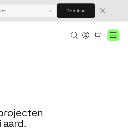
tes
Continue
projecten
 aard.