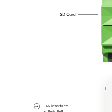
LAN interface
– IPv4/IPv6