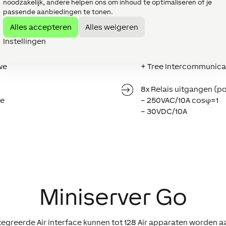
noodzakelijk, andere helpen ons om inhoud te optimaliseren of je
passende aanbiedingen te tonen.
Loxone Link interface
Alles accepteren
Alles weigeren
(max. 30 Extensions)
Instellingen
Loxone Tree interface 
we
+ Tree Intercommunica
8x Relais uitgangen (po
we
– 250VAC/10A cosφ=1
– 30VDC/10A
Miniserver Go
tegreerde Air interface kunnen tot 128 Air apparaten worden 