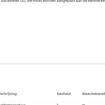
r parameter (S), die moet worden aangepast aan de kenmerk
schrijving
Eenheid
Waardeberei
eltemperatuur
°
∞