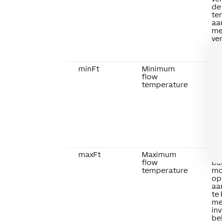
de
te
aa
me
ve
ko
ve
minFt
Minimum
De
flow
bu
temperature
mo
op
aa
te
me
inv
be
sy
maxFt
Maximum
De
flow
bu
temperature
mo
op
aa
te
me
inv
be