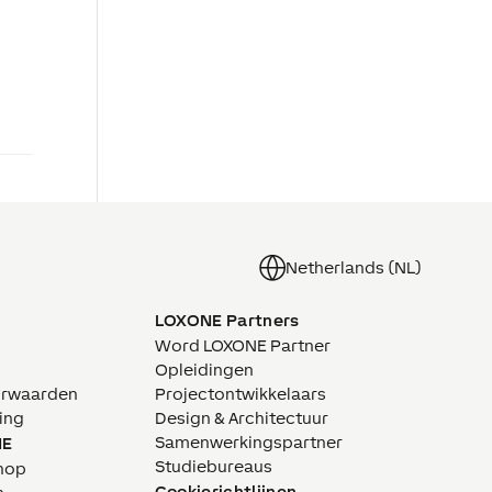
Netherlands (NL)
LOXONE Partners
Word LOXONE Partner
Opleidingen
orwaarden
Projectontwikkelaars
ing
Design & Architectuur
Samenwerkingspartner
NE
Studiebureaus
hop
Cookierichtlijnen