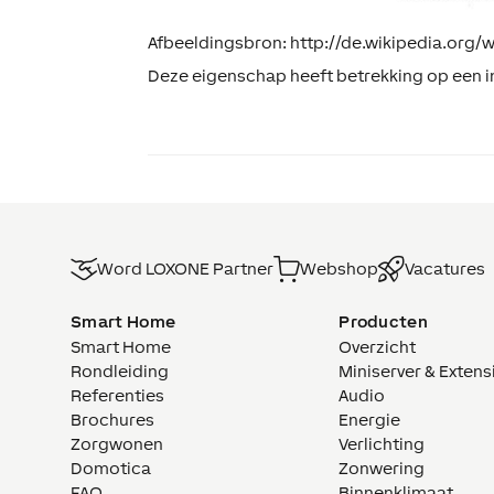
Afbeeldingsbron: http://de.wikipedia.org/w
Deze eigenschap heeft betrekking op een in
Word LOXONE Partner
Webshop
Vacatures
Smart Home
Producten
Smart Home
Overzicht
Rondleiding
Miniserver & Extens
Referenties
Audio
Brochures
Energie
Zorgwonen
Verlichting
Domotica
Zonwering
FAQ
Binnenklimaat