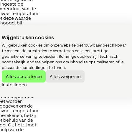
 ingestelde
mperatuur van de
nvoertemperatuur
t deze waarde
rhoogd, bij
eling wordt deze
rlaagd)
Wij gebruiken cookies
°
∞
1
Wij gebruiken cookies om onze website betrouwbaar beschikbaar
itentemperatuur
et worden
te maken, de prestaties te verbeteren en je een prettige
gegeven om de
gebruikerservaring te bieden. Sommige cookies zijn technisch
nvoertemperatuur
noodzakelijk, andere helpen ons om inhoud te optimaliseren of je
 berekenen, hetzij
passende aanbiedingen te tonen.
t behulp van de
oer Ct, hetzij met
Alles accepteren
Alles weigeren
hulp van de
steemvariabele.
Instellingen
°
∞
6
itentemperatuur
et worden
gegeven om de
nvoertemperatuur
 berekenen, hetzij
t behulp van de
oer Ct, hetzij met
hulp van de