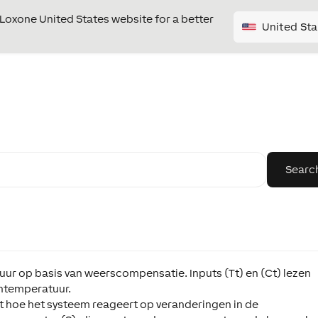
e Loxone United States website for a better
United Sta
r op basis van weerscompensatie. Inputs (Tt) en (Ct) lezen
entemperatuur.
t hoe het systeem reageert op veranderingen in de