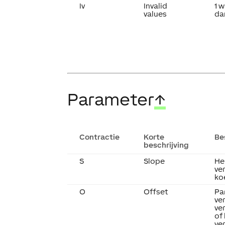
Iv
Invalid
1 
values
da
Parameter
↑
Contractie
Korte
Be
beschrijving
S
Slope
He
ve
ko
O
Offset
Par
ve
ve
of
ve