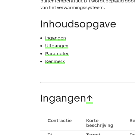
buitentemperatuur. Dit wordt bepaald doo
van het verwarmingssysteem.
Inhoudsopgave
Ingangen
Uitgangen
Parameter
Kenmerk
Ingangen
↑
Contractie
Korte
Be
beschrijving
Tt
Target
Do