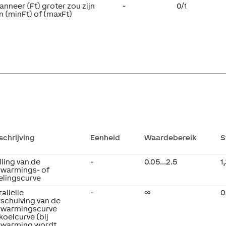
wanneer (Ft) groter zou zijn
-
0/1
n (minFt) of (maxFt)
schrijving
Eenheid
Waardebereik
S
lling van de
-
0.05...2.5
1
rwarmings- of
elingscurve
allelle
-
∞
0
rschuiving van de
rwarmingscurve
 koelcurve (bij
rwarming wordt