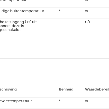
idige buitentemperatuur
°
∞
hakelt ingang (Tt) uit
-
0/1
nneer deze is
geschakeld.
schrijving
Eenheid
Waardeberei
nvoertemperatuur
°
∞