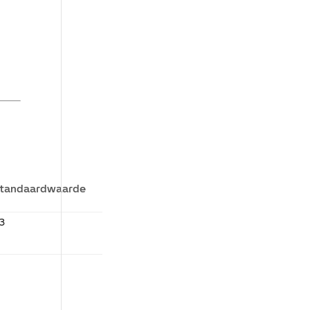
tandaardwaarde
,3